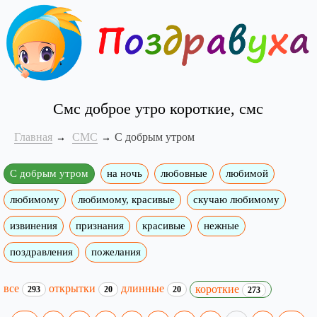
Смс доброе утро короткие, смс
Главная
СМС
С добрым утром
С добрым утром
на ночь
любовные
любимой
любимому
любимому, красивые
скучаю любимому
извинения
признания
красивые
нежные
поздравления
пожелания
все
открытки
длинные
короткие
293
20
20
273