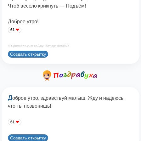
Чтоб весело крикнуть — Подъём!
Доброе утро!
61
© Принадлежит сайту. Автор: dim3875
Создать открытку
Д
оброе утро, здравствуй малыш. Жду и надеюсь,
что ты позвонишь!
61
Создать открытку