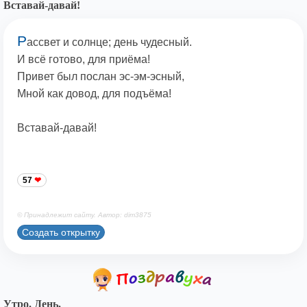
Вставай-давай!
Р
ассвет и солнце; день чудесный.
И всё готово, для приёма!
Привет был послан эс-эм-эсный,
Мной как довод, для подъёма!
Вставай-давай!
57
© Принадлежит сайту. Автор: dim3875
Создать открытку
Утро. День.