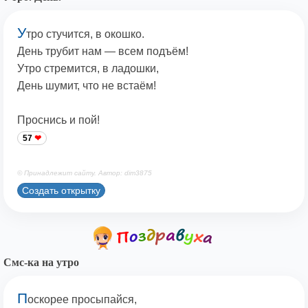
У
тро стучится, в окошко.
День трубит нам — всем подъём!
Утро стремится, в ладошки,
День шумит, что не встаём!
Проснись и пой!
57
© Принадлежит сайту. Автор: dim3875
Создать открытку
Смс-ка на утро
П
оскорее просыпайся,