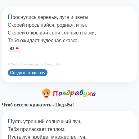
П
роснулись деревья, луга и цветы,
Скорей просыпайся, родная, и ты.
Скорей открывай свои сонные глазки,
Тебя ожидает чудесная сказка.
62
© Принадлежит сайту. Автор: lilian
Создать открытку
Чтоб весело крикнуть - Подъём!
П
усть утренний солнечный луч,
Тебя приласкает теплом.
Пусть луч пройдет множество туч,