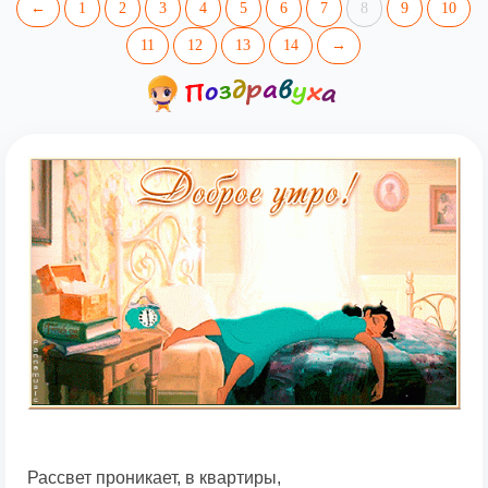
←
1
2
3
4
5
6
7
8
9
10
11
12
13
14
→
Рассвет проникает, в квартиры,