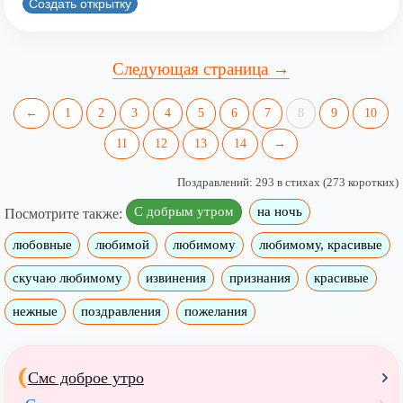
Создать открытку
Следующая страница →
←
1
2
3
4
5
6
7
8
9
10
11
12
13
14
→
Поздравлений: 293 в стихах (273 коротких)
С добрым утром
на ночь
Посмотрите также:
любовные
любимой
любимому
любимому, красивые
скучаю любимому
извинения
признания
красивые
нежные
поздравления
пожелания
Смс доброе утро