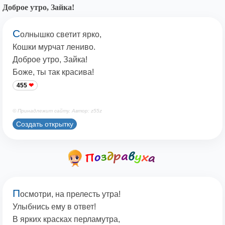
Доброе утро, Зайка!
С
олнышко светит ярко,
Кошки мурчат лениво.
Доброе утро, Зайка!
Боже, ты так красива!
455
© Принадлежит сайту. Автор: z55z
Создать открытку
П
осмотри, на прелесть утра!
Улыбнись ему в ответ!
В ярких красках перламутра,