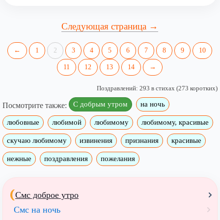
Следующая страница →
←
1
2
3
4
5
6
7
8
9
10
11
12
13
14
→
Поздравлений: 293 в стихах (273 коротких)
С добрым утром
на ночь
Посмотрите также:
любовные
любимой
любимому
любимому, красивые
скучаю любимому
извинения
признания
красивые
нежные
поздравления
пожелания
Смс доброе утро
Смс на ночь