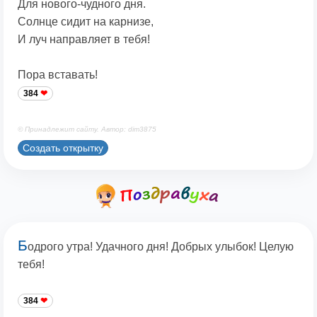
Для нового-чудного дня.
Солнце сидит на карнизе,
И луч направляет в тебя!
Пора вставать!
384
© Принадлежит сайту. Автор: dim3875
Создать открытку
Б
одрого утра! Удачного дня! Добрых улыбок! Целую
тебя!
384