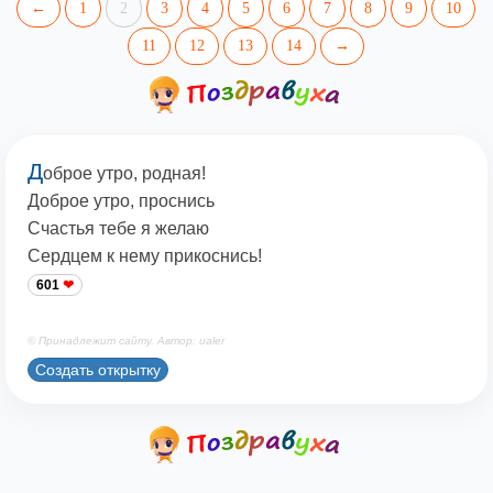
←
1
2
3
4
5
6
7
8
9
10
11
12
13
14
→
Д
оброе утро, родная!
Доброе утро, проснись
Счастья тебе я желаю
Сердцем к нему прикоснись!
601
© Принадлежит сайту. Автор: ualer
Создать открытку