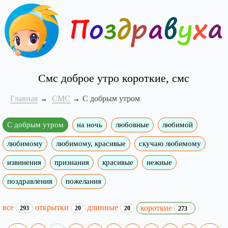
Смс доброе утро короткие, смс
Главная
СМС
С добрым утром
С добрым утром
на ночь
любовные
любимой
любимому
любимому, красивые
скучаю любимому
извинения
признания
красивые
нежные
поздравления
пожелания
все
открытки
длинные
короткие
293
20
20
273