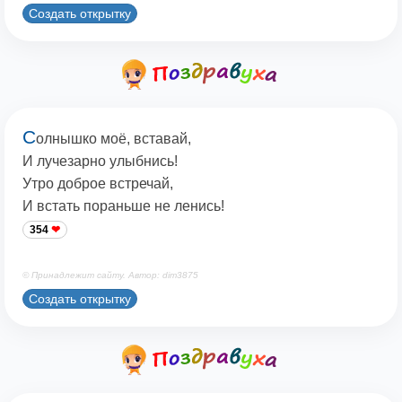
Создать открытку
С
олнышко моё, вставай,
И лучезарно улыбнись!
Утро доброе встречай,
И встать пораньше не ленись!
354
© Принадлежит сайту. Автор: dim3875
Создать открытку