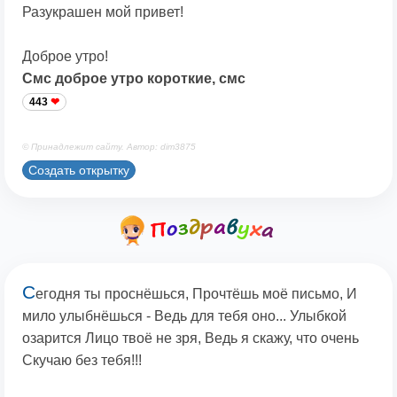
Разукрашен мой привет!
Доброе утро!
Смс доброе утро короткие, смс
443
© Принадлежит сайту. Автор: dim3875
Создать открытку
С
егодня ты проснёшься, Прочтёшь моё письмо, И
мило улыбнёшься - Ведь для тебя оно... Улыбкой
озарится Лицо твоё не зря, Ведь я скажу, что очень
Скучаю без тебя!!!