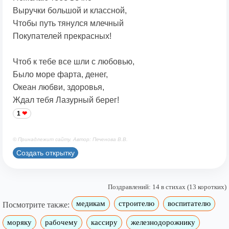
Выручки большой и классной,
Чтобы путь тянулся млечный
Покупателей прекрасных!
Чтоб к тебе все шли с любовью,
Было море фарта, денег,
Океан любви, здоровья,
Ждал тебя Лазурный берег!
1
© Принадлежит сайту. Автор: Печенова В.В.
Создать открытку
Поздравлений: 14 в стихах (13 коротких)
медикам
строителю
воспитателю
Посмотрите также:
моряку
рабочему
кассиру
железнодорожнику