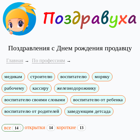
Поздравления с Днем рождения продавцу
Главная
По профессиям
медикам
строителю
воспитателю
моряку
рабочему
кассиру
железнодорожнику
воспитателю своими словами
воспитателю от ребенка
воспитателю от родителей
заведующим детсада
открытки
короткие
все
14
13
14