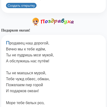
Создать открытку
Подарков океан!
П
родавец наш дорогой,
Вечно мы к тебе идём,
Ты не пудришь мозг мукой,
А обслужишь нас путём!
Ты не маешься мурой,
Тебе чужд обвес, обман,
Пожелаем пир горой
И подарков океан!
Море тебе белых роз,