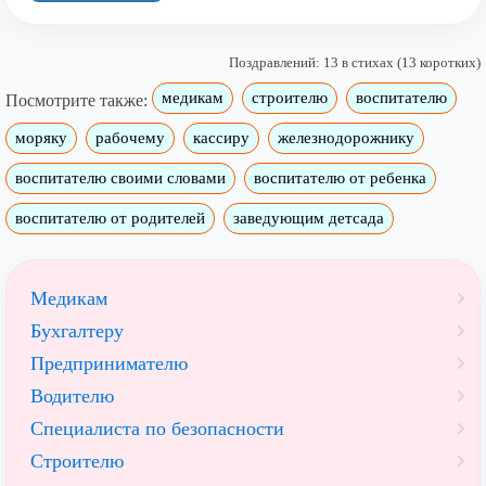
Поздравлений: 13 в стихах (13 коротких)
медикам
строителю
воспитателю
Посмотрите также:
моряку
рабочему
кассиру
железнодорожнику
воспитателю своими словами
воспитателю от ребенка
воспитателю от родителей
заведующим детсада
Медикам
Бухгалтеру
Предпринимателю
Водителю
Специалиста по безопасности
Строителю