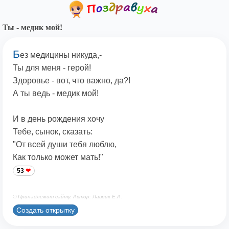
Ты - медик мой!
Б
ез медицины никуда,-
Ты для меня - герой!
Здоровье - вот, что важно, да?!
А ты ведь - медик мой!
И в день рождения хочу
Тебе, сынок, сказать:
"От всей души тебя люблю,
Как только может мать!"
53
© Принадлежит сайту. Автор: Лаврик Е.А.
Создать открытку