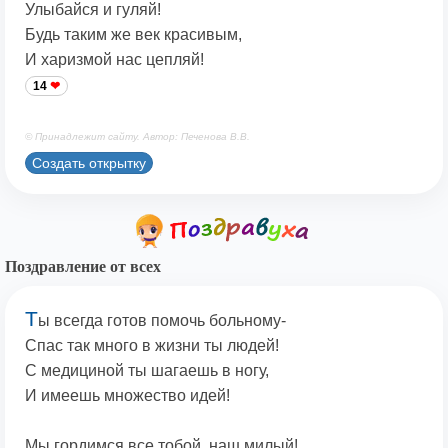
Улыбайся и гуляй!
Будь таким же век красивым,
И харизмой нас цепляй!
14
© Принадлежит сайту. Автор: Печенова В.В.
Создать открытку
Поздравление от всех
Т
ы всегда готов помочь больному-
Спас так много в жизни ты людей!
С медициной ты шагаешь в ногу,
И имеешь множество идей!
Мы гордимся все тобой, наш милый!