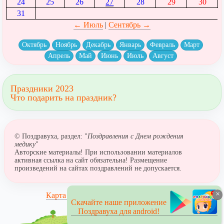
24
25
26
27
28
29
30
31
← Июль
|
Сентябрь →
Октябрь
Ноябрь
Декабрь
Январь
Февраль
Март
Апрель
Май
Июнь
Июль
Август
Праздники 2023
Что подарить на праздник?
© Поздравуха, раздел: "
Поздравления с Днем рождения
медику
"
Авторские материалы! При использовании материалов
активная ссылка на сайт обязательна! Размещение
произведений на сайтах поздравлений не допускается.
×
Карта сайта
Скачайте наше приложение
Поздравуха для android!