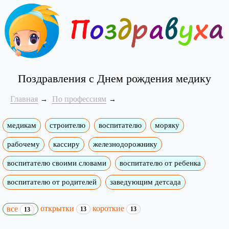
Поздравления с Днем рождения медику
Главная
По профессиям
медикам
строителю
воспитателю
моряку
рабочему
кассиру
железнодорожнику
воспитателю своими словами
воспитателю от ребенка
воспитателю от родителей
заведующим детсада
открытки
короткие
все
13
13
13