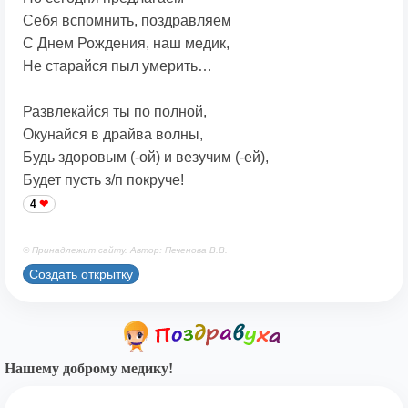
Себя вспомнить, поздравляем
С Днем Рождения, наш медик,
Не старайся пыл умерить…
Развлекайся ты по полной,
Окунайся в драйва волны,
Будь здоровым (-ой) и везучим (-ей),
Будет пусть з/п покруче!
4
© Принадлежит сайту. Автор: Печенова В.В.
Создать открытку
Нашему доброму медику!