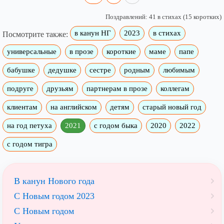
Поздравлений: 41 в стихах (15 коротких)
в канун НГ
2023
в стихах
Посмотрите также:
универсальные
в прозе
короткие
маме
папе
бабушке
дедушке
сестре
родным
любимым
подруге
друзьям
партнерам в прозе
коллегам
клиентам
на английском
детям
старый новый год
на год петуха
2021
с годом быка
2020
2022
с годом тигра
В канун Нового года
С Новым годом 2023
С Новым годом