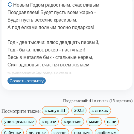
С
Новым Годом радостным, счастливым
Поздравляем! Будет пусть всем жарко -
Будет пусть веселие красивым,
А под ёлками полным полно подарков!
Год - две тысячи: плюс двадцать первый,
Год - быка: плюс рокер - наступает!
Весь в металле бык - стальные нервы,
Сил, здоровья, счастья всем желаем!
© Принадлежит сайту. Автор: Печенова В.
Создать открытку
Поздравлений: 41 в стихах (15 коротких)
в канун НГ
2023
в стихах
Посмотрите также:
универсальные
в прозе
короткие
маме
папе
бабушке
дедушке
сестре
родным
любимым