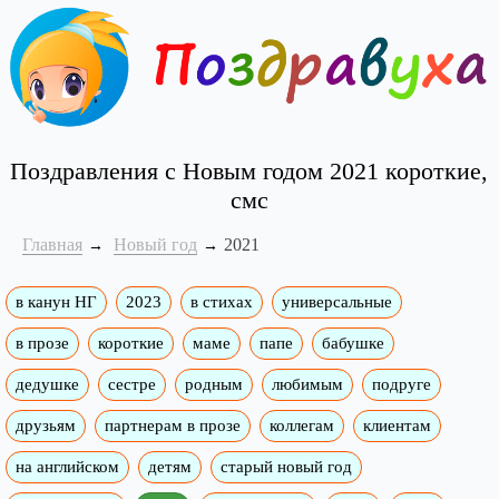
Поздравления с Новым годом 2021 короткие,
смс
Главная
Новый год
2021
в канун НГ
2023
в стихах
универсальные
в прозе
короткие
маме
папе
бабушке
дедушке
сестре
родным
любимым
подруге
друзьям
партнерам в прозе
коллегам
клиентам
на английском
детям
старый новый год