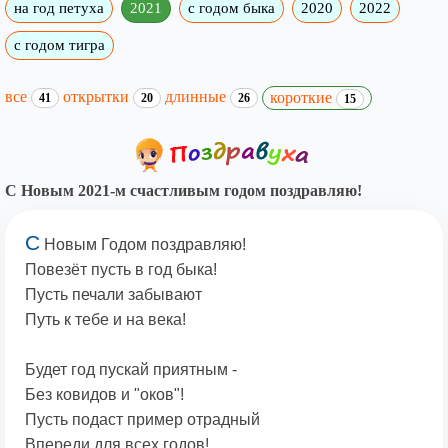
на год петуха
2021
с годом быка
2020
2022
с годом тигра
все
открытки
длинные
короткие
41
20
26
15
С Новым 2021-м счастливым годом поздравляю!
С
Новым Годом поздравляю!
Повезёт пусть в год быка!
Пусть печали забывают
Путь к тебе и на века!
Будет год пускай приятным -
Без ковидов и "оков"!
Пусть подаст пример отрадный
Впереди для всех годов!