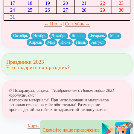
17
18
19
20
21
22
23
24
25
26
27
28
29
30
31
← Июль
|
Сентябрь →
Октябрь
Ноябрь
Декабрь
Январь
Февраль
Март
Апрель
Май
Июнь
Июль
Август
Праздники 2023
Что подарить на праздник?
© Поздравуха, раздел: "
Поздравления с Новым годом 2021
короткие, смс
"
Авторские материалы! При использовании материалов
активная ссылка на сайт обязательна! Размещение
произведений на сайтах поздравлений не допускается.
×
Карта сайта
Скачайте наше приложение