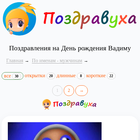
Поздравления на День рождения Вадиму
Главная
По именам - мужчинам
открытки
длинные
короткие
все
20
8
22
30
1
2
→