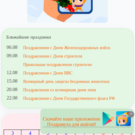
Ближайшие праздники
06.08
Поздравления с Днем Железнодорожных войск
09.08
Поздравления с Днем строителя
Прикольные поздравления строителю
12.08
Поздравления с Днем ВВС
15.08
Всемирный день защиты бездомных животных
20.08
Поздравления со всемирным днем лени
22.08
Поздравления с Днем Государственного флага РФ
×
Скачайте наше приложение
Август
Поздравуха для android!
1
2
3
4
5
6
7
8
9