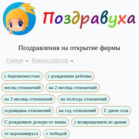
Поздравления на открытие фирмы
Главная
Важные события
с беременностью
с рождением ребенка
месяц отношений
на 2 месяца отношений
на 3 месяца отношений
на полгода отношений
годовщина отношений
на год отношений
С днем села
С рождением дочери от мамы
с возвращением из армии
от коронавируса
с победой