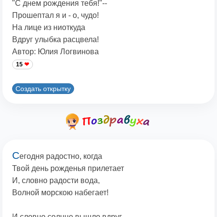
"С днем рождения тебя!"--
Прошептал я и - о, чудо!
На лице из ниоткуда
Вдруг улыбка расцвела!
Автор: Юлия Логвинова
15
Создать открытку
С
егодня радостно, когда
Твой день рожденья прилетает
И, словно радости вода,
Волной морскою набегает!
И словно солнце вышло вдруг.