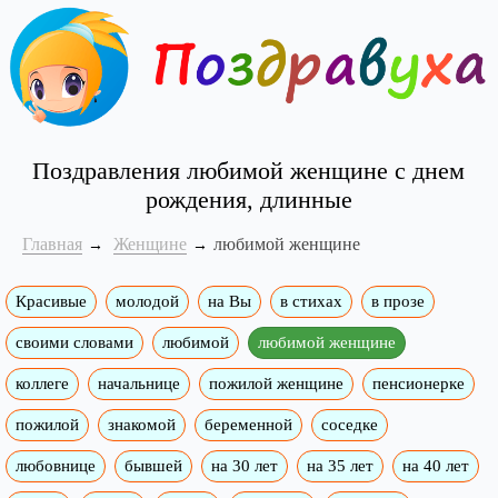
Поздравления любимой женщине с днем
рождения, длинные
Главная
Женщине
любимой женщине
Красивые
молодой
на Вы
в стихах
в прозе
своими словами
любимой
любимой женщине
коллеге
начальнице
пожилой женщине
пенсионерке
пожилой
знакомой
беременной
соседке
любовнице
бывшей
на 30 лет
на 35 лет
на 40 лет