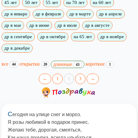
45 лет
50 лет
55 лет
на 70 лет
на 60 лет
др в январе
др в феврале
др в марте
др в апреле
др в мае
др в июне
др в июле
др в августе
др в сентябре
др в октябре
на 65 лет
др в ноябре
др в декабре
все
открытки
короткие
длинные
44
20
1
43
←
1
2
3
→
С
егодня на улице снег и мороз.
Я розы любимой в подарок принес.
Желаю тебе, дорогая, смеяться,
Как наша дочурка, всегда улыбаться,