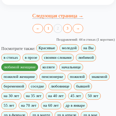
Следующая страница →
←
1
2
3
→
Поздравлений: 44 в стихах (1 коротких)
Красивые
молодой
на Вы
Посмотрите также:
в стихах
в прозе
своими словами
любимой
любимой женщине
коллеге
начальнице
пожилой женщине
пенсионерке
пожилой
знакомой
беременной
соседке
любовнице
бывшей
на 30 лет
на 35 лет
на 40 лет
45 лет
50 лет
55 лет
на 70 лет
на 60 лет
др в январе
др в феврале
др в марте
др в апреле
др в мае