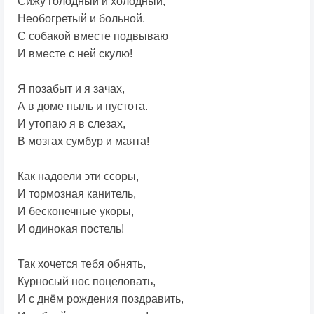
Сижу голодный и холодный,
Необогретый и больной.
С собакой вместе подвываю
И вместе с ней скулю!
Я позабыт и я зачах,
А в доме пыль и пустота.
И утопаю я в слезах,
В мозгах сумбур и маята!
Как надоели эти ссоры,
И тормозная канитель,
И бесконечные укоры,
И одинокая постель!
Так хочется тебя обнять,
Курносый нос поцеловать,
И с днём рождения поздравить,