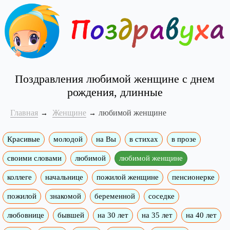
Поздравления любимой женщине с днем
рождения, длинные
Главная
Женщине
любимой женщине
Красивые
молодой
на Вы
в стихах
в прозе
своими словами
любимой
любимой женщине
коллеге
начальнице
пожилой женщине
пенсионерке
пожилой
знакомой
беременной
соседке
любовнице
бывшей
на 30 лет
на 35 лет
на 40 лет