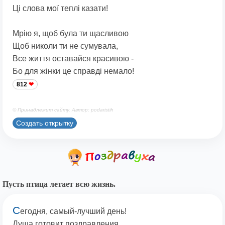
Ці слова мої теплі казати!
Мрію я, щоб була ти щасливою
Щоб николи ти не сумувала,
Все життя оставайся красивою -
Бо для жінки це справді немало!
812
© Принадлежит сайту. Автор: podaristih
Создать открытку
Пусть птица летает всю жизнь.
С
егодня, самый-лучший день!
Душа готовит поздравления.