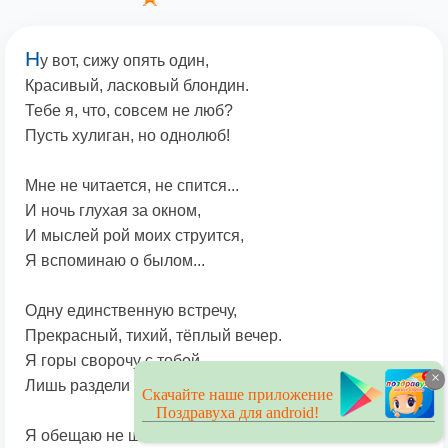
Н
у вот, сижу опять один,
Красивый, ласковый блондин.
Тебе я, что, совсем не люб?
Пусть хулиган, но однолюб!
Мне не читается, не спится...
И ночь глухая за окном,
И мыслей рой моих струится,
Я вспоминаю о былом...
Одну единственную встречу,
Прекрасный, тихий, тёплый вечер.
Я горы сворочу с тобой,
×
Лишь раздели судьбу со мной!
Скачайте наше приложение
Поздравуха для android!
Я обещаю не шалить,