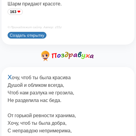
Шарм придают красоте.
163
© Принадлежит сайту. Автор: z55z
Создать открытку
Х
очу, чтоб ты была красива
Душой и обликом всегда,
Чтоб нам разлука не грозила,
Не разделила нас беда.
От горькой ревности хранима,
Хочу, чтоб ты была добра,
С неправдою непримерима,