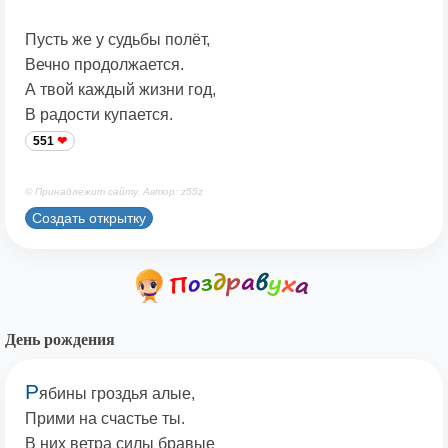
Пусть же у судьбы полёт,
Вечно продолжается.
А твой каждый жизни год,
В радости купается.
551
© Принадлежит сайту. Автор: z55z
Создать открытку
День рождения
Р
ябины гроздья алые,
Прими на счастье ты.
В них ветра силы бравые