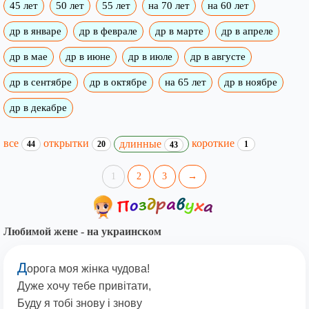
45 лет
50 лет
55 лет
на 70 лет
на 60 лет
др в январе
др в феврале
др в марте
др в апреле
др в мае
др в июне
др в июле
др в августе
др в сентябре
др в октябре
на 65 лет
др в ноябре
др в декабре
все
открытки
короткие
длинные
44
20
1
43
1
2
3
→
Любимой жене - на украинском
Д
орога моя жінка чудова!
Дуже хочу тебе привітати,
Буду я тобі знову і знову