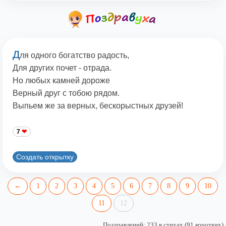
Д
ля одного богатство радость,
Для других почет - отрада.
Но любых камней дороже
Верный друг с тобою рядом.
Выпьем же за верных, бескорыстных друзей!
7
Создать открытку
←
1
2
3
4
5
6
7
8
9
10
11
12
Поздравлений: 233 в стихах (91 коротких)