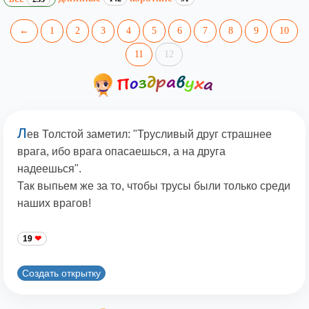
←
1
2
3
4
5
6
7
8
9
10
11
12
Л
ев Толстой заметил: "Трусливый друг страшнее
врага, ибо врага опасаешься, а на друга
надеешься".
Так выпьем же за то, чтобы трусы были только среди
наших врагов!
19
Создать открытку