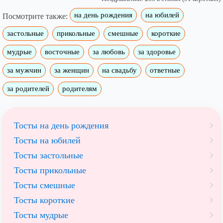
на день рождения
на юбилей
Посмотрите также:
застольные
прикольные
смешные
короткие
мудрые
восточные
за любовь
за здоровье
за мужчин
за женщин
на свадьбу
ответные
за родителей
родителям
Тосты на день рождения
Тосты на юбилей
Тосты застольные
Тосты прикольные
Тосты смешные
Тосты короткие
Тосты мудрые