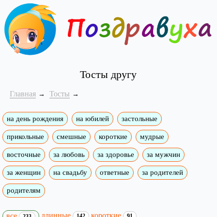
Тосты другу
Главная
Тосты
на день рождения
на юбилей
застольные
прикольные
смешные
короткие
мудрые
восточные
за любовь
за здоровье
за мужчин
за женщин
на свадьбу
ответные
за родителей
родителям
длинные
короткие
все
142
91
233