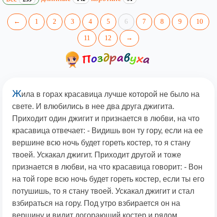
←
1
2
3
4
5
6
7
8
9
10
11
12
→
Ж
ила в горах красавица лучше которой не было на
свете. И влюбились в нее два друга джигита.
Приходит один джигит и признается в любви, на что
красавица отвечает: - Видишь вон ту гору, если на ее
вершине всю ночь будет гореть костер, то я стану
твоей. Ускакал джигит. Приходит другой и тоже
признается в любви, на что красавица говорит: - Вон
на той горе всю ночь будет гореть костер, если ты его
потушишь, то я стану твоей. Ускакал джигит и стал
взбираться на гору. Под утро взбирается он на
вершину и видит догорающий костер и рядом