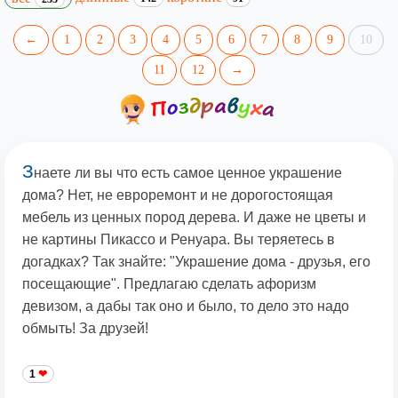
←
1
2
3
4
5
6
7
8
9
10
11
12
→
З
наете ли вы что есть самое ценное украшение
дома? Нет, не евроремонт и не дорогостоящая
мебель из ценных пород дерева. И даже не цветы и
не картины Пикассо и Ренуара. Вы теряетесь в
догадках? Так знайте: "Украшение дома - друзья, его
посещающие". Предлагаю сделать афоризм
девизом, а дабы так оно и было, то дело это надо
обмыть! За друзей!
1