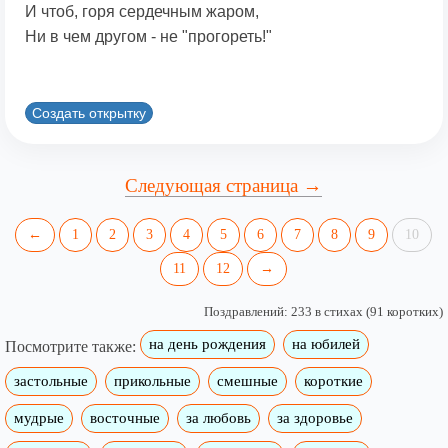
И чтоб, горя сердечным жаром,
Ни в чем другом - не "прогореть!"
Создать открытку
Следующая страница →
←
1
2
3
4
5
6
7
8
9
10
11
12
→
Поздравлений: 233 в стихах (91 коротких)
на день рождения
на юбилей
Посмотрите также:
застольные
прикольные
смешные
короткие
мудрые
восточные
за любовь
за здоровье