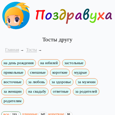
Тосты другу
Главная
Тосты
на день рождения
на юбилей
застольные
прикольные
смешные
короткие
мудрые
восточные
за любовь
за здоровье
за мужчин
за женщин
на свадьбу
ответные
за родителей
родителям
длинные
короткие
все
142
91
233