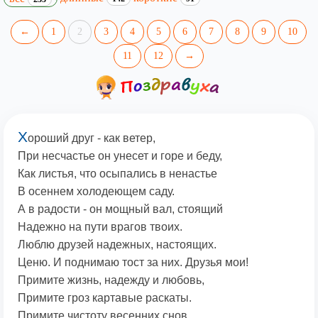
←
1
2
3
4
5
6
7
8
9
10
11
12
→
Х
ороший друг - как ветер,
При несчастье он унесет и горе и беду,
Как листья, что осыпались в ненастье
В осеннем холодеющем саду.
А в радости - он мощный вал, стоящий
Надежно на пути врагов твоих.
Люблю друзей надежных, настоящих.
Ценю. И поднимаю тост за них. Друзья мои!
Примите жизнь, надежду и любовь,
Примите гроз картавые раскаты.
Примите чистоту весенних снов