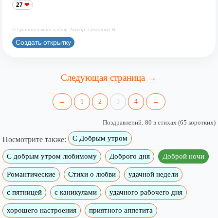
27
© Принадлежит сайту. Автор: Печенова В.
Создать открытку
Следующая страница →
←
1
2
3
4
→
Поздравлений: 80 в стихах (65 коротких)
С Добрым утром
Посмотрите также:
C добрым утром любимому
Доброго дня
Доброй ночи
Романтические
Стихи о любви
удачной недели
c пятницей
с каникулами
удачного рабочего дня
хорошего настроения
приятного аппетита