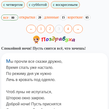
с четвергом
с субботой
с воскресеньем
открытки
длинные
короткие
все
20
15
65
80
←
1
2
3
4
→
Спокойной ночи! Пусть снится всё, что хочешь!
М
ы прочли все сказки дружно,
Время спать уже настало.
По режиму дня уж нужно
Лечь в кровать под одеяло.
Чтоб луны не испугаться,
Шторою окно закрою.
Доброй ночи! Пусть приснятся