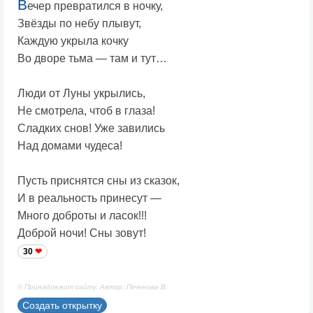
В
ечер превратился в ночку,
Звёзды по небу плывут,
Каждую укрыла кочку
Во дворе тьма — там и тут…
Люди от Луны укрылись,
Не смотрела, чтоб в глаза!
Сладких снов! Уже завились
Над домами чудеса!
Пусть приснятся сны из сказок,
И в реальность принесут —
Много доброты и ласок!!!
Доброй ночи! Сны зовут!
30
© Принадлежит сайту. Автор: Печенова В.
Создать открытку