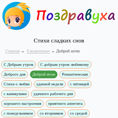
Стихи сладких снов
Главная
Ежедневные
Доброй ночи
С Добрым утром
C добрым утром любимому
Доброго дня
Доброй ночи
Романтические
Стихи о любви
удачной недели
c пятницей
с каникулами
удачного рабочего дня
хорошего настроения
приятного аппетита
с понедельником
со вторником
со средой