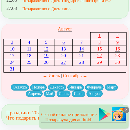
22.08
Поздравления с Днем Государственного флага РФ
27.08
Поздравления с Днем кино
Август
1
2
3
4
5
6
7
8
9
10
11
12
13
14
15
16
17
18
19
20
21
22
23
24
25
26
27
28
29
30
31
← Июль
|
Сентябрь →
Октябрь
Ноябрь
Декабрь
Январь
Февраль
Март
Апрель
Май
Июнь
Июль
Август
×
Праздники 2023
Скачайте наше приложение
Что подарить на праздник?
Поздравуха для android!