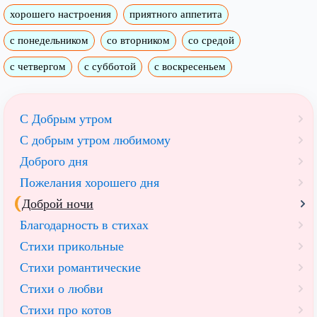
хорошего настроения
приятного аппетита
с понедельником
со вторником
со средой
с четвергом
с субботой
с воскресеньем
С Добрым утром
C добрым утром любимому
Доброго дня
Пожелания хорошего дня
Доброй ночи
Благодарность в стихах
Стихи прикольные
Стихи романтические
Стихи о любви
Стихи про котов