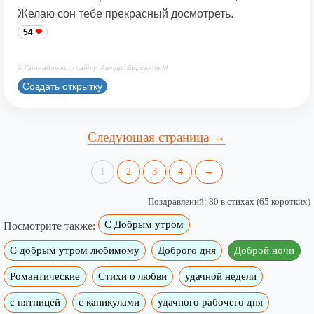
Желаю сон тебе прекрасный досмотреть.
54
© Принадлежит сайту. Автор: Берсанов М.
Создать открытку
Следующая страница →
1
2
3
4
→
Поздравлений: 80 в стихах (65 коротких)
С Добрым утром
Посмотрите также:
C добрым утром любимому
Доброго дня
Доброй ночи
Романтические
Стихи о любви
удачной недели
c пятницей
с каникулами
удачного рабочего дня