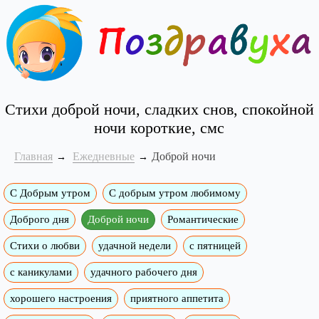
Стихи доброй ночи, сладких снов, спокойной
ночи короткие, смс
Главная
Ежедневные
Доброй ночи
С Добрым утром
C добрым утром любимому
Доброго дня
Доброй ночи
Романтические
Стихи о любви
удачной недели
c пятницей
с каникулами
удачного рабочего дня
хорошего настроения
приятного аппетита