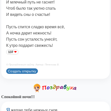
И млечный путь не гаснет!
Чтоб было так уютно спать
И видеть сны о счастье!
Пусть спится сладко время всё,
А ночка дарит нежность!
Пусть сон усталость унесёт,
К утро подарит свежесть!
137
© Принадлежит сайту. Автор: Печенова В.
Создать открытку
Спокойной ночи!!!
Я
желаю тебе нежных снов,