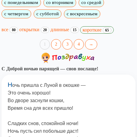
с понедельником
со вторником
со средой
с четвергом
с субботой
с воскресеньем
все
открытки
длинные
короткие
80
20
15
65
1
2
3
4
→
С Доброй ночью парящей — снов послаще!
Н
очь пришла с Луной в окошке —
Это очень хорошо!
Во дворе заснули кошки,
Время сна для всех пришло!
Сладких снов, спокойной ночи!
Ночь пусть сил побольше даст!