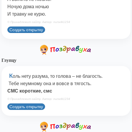
Ночую дома ночью
И травку не курю.
© Принадлежит сайту. Автор: nurselk1234
Создать открытку
Глупцу
К
оль нету разума, то голова – не благость.
Тебе неумному она и вовсе в тягость.
СМС короткие, смс
© Принадлежит сайту. Автор: nurselk1234
Создать открытку