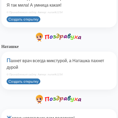
Я так мила! А умница какая!
© Принадлежит сайту. Автор: nurselk1234
Создать открытку
Наташке
П
ахнет врач всегда микстурой, а Наташка пахнет
дурой
© Принадлежит сайту. Автор: nurselk1234
Создать открытку
Ж