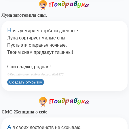
Луна заготовила сны.
Н
очь усмиряет стрАсти дневные.
Луна сортирует милые сны.
Пусть эти старанья ночные,
Твоим снам придадут тишины!
Спи сладко, родная!
© Принадлежит сайту. Автор: dim3875
Создать открытку
СМС Женщина о себе
А
я своих достоинств не скрываю.