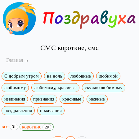
СМС короткие, смс
Главная
С добрым утром
на ночь
любовные
любимой
любимому
любимому, красивые
скучаю любимому
извинения
признания
красивые
нежные
поздравления
пожелания
все
короткие
31
29