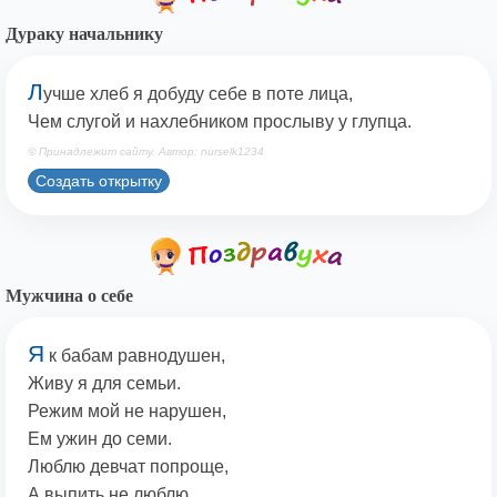
Дураку начальнику
Л
учше хлеб я добуду себе в поте лица,
Чем слугой и нахлебником прослыву у глупца.
© Принадлежит сайту. Автор: nurselk1234
Создать открытку
Мужчина о себе
Я
к бабам равнодушен,
Живу я для семьи.
Режим мой не нарушен,
Ем ужин до семи.
Люблю девчат попроще,
А выпить не люблю.