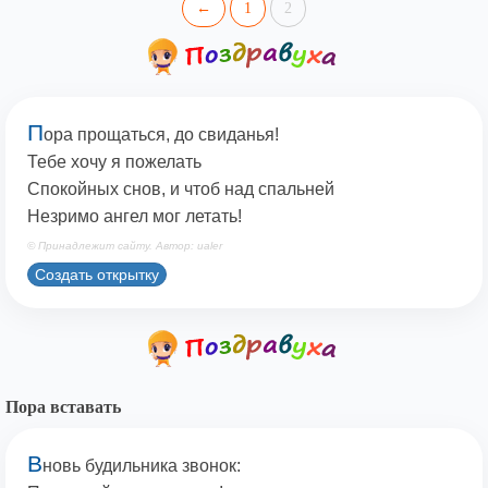
←
1
2
П
ора прощаться, до свиданья!
Тебе хочу я пожелать
Спокойных снов, и чтоб над спальней
Незримо ангел мог летать!
© Принадлежит сайту. Автор: ualer
Создать открытку
Пора вставать
В
новь будильника звонок: