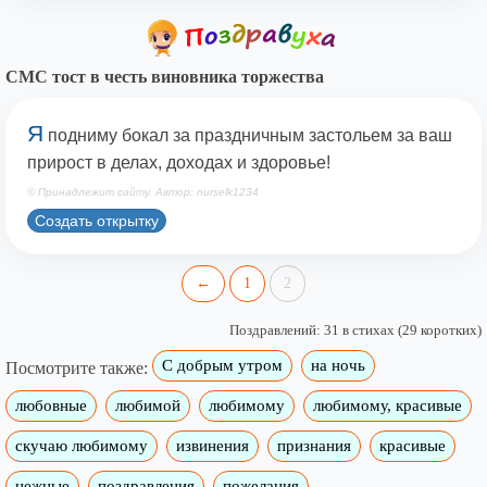
СМС тост в честь виновника торжества
Я
подниму бокал за праздничным застольем за ваш
прирост в делах, доходах и здоровье!
© Принадлежит сайту. Автор: nurselk1234
Создать открытку
←
1
2
Поздравлений: 31 в стихах (29 коротких)
С добрым утром
на ночь
Посмотрите также:
любовные
любимой
любимому
любимому, красивые
скучаю любимому
извинения
признания
красивые
нежные
поздравления
пожелания