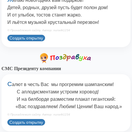
елаю новогодних вам подарков!
Детей, родных, друзей пусть будет полон дом!
И от улыбок, тостов станет жарко.
И льётся музыкой хрустальный перезвон!
© Принадлежит сайту. Автор: nurselk1234
Создать открытку
СМС Президенту компании
С
алют в честь Вас мы прогремим шампанским!
С аплодисментами устроим хоровод!
И на билборде разместим плакат гигантский:
«Вас поздравляем! Любим! Ценим! Ваш народ.»
© Принадлежит сайту. Автор: nurselk1234
Создать открытку