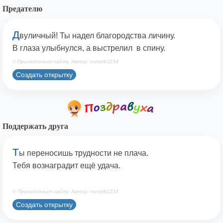
Предателю
Д
вуличный! Ты надел благородства личину.
В глаза улыбнулся, а выстрелил в спину.
© Принадлежит сайту. Автор: nurselk1234
Создать открытку
Поддержать друга
Т
ы переносишь трудности не плача.
Тебя вознаградит ещё удача.
© Принадлежит сайту. Автор: nurselk1234
Создать открытку