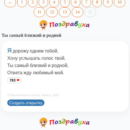
←
1
2
3
4
5
6
7
8
9
10
11
12
13
14
15
Ты самый близкий и родной
Я
дорожу одним тобой,
Хочу услышать голос твой.
Ты самый близкий и родной,
Ответа жду любимый мой.
783
© Принадлежит сайту. Автор: z55z
Создать открытку