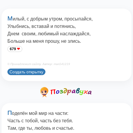
М
илый, с добрым утром, просыпайся,
Улыбнись, вставай и потянись,
Днем своим, любимый наслаждайся,
Больше на меня прошу, не злись.
679
© Принадлежит сайту. Автор: mari141219
Создать открытку
П
оделён мой мир на части:
Часть с тобой, часть без тебя.
Там, где ты, любовь и счастье.