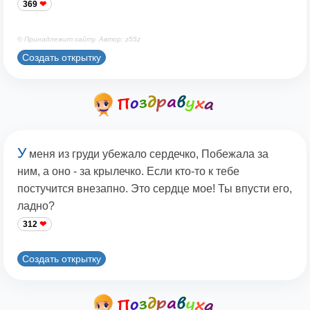
369
© Принадлежит сайту. Автор: z55z
Создать открытку
У
меня из груди убежало сердечко, Побежала за
ним, а оно - за крылечко. Если кто-то к тебе
постучится внезапно. Это сердце мое! Ты впусти его,
ладно?
312
Создать открытку