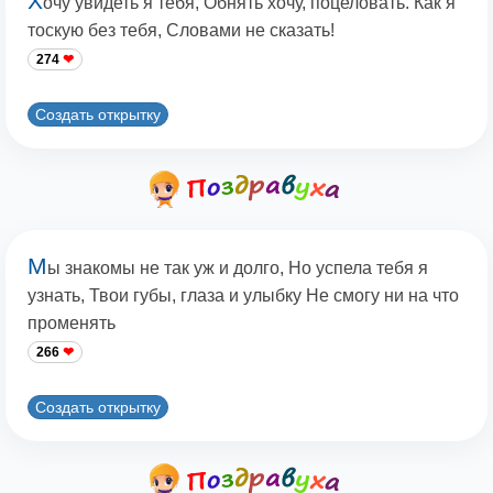
Х
очу увидеть я тебя, Обнять хочу, поцеловать. Как я
тоскую без тебя, Словами не сказать!
274
Создать открытку
М
ы знакомы не так уж и долго, Но успела тебя я
узнать, Твои губы, глаза и улыбку Не смогу ни на что
променять
266
Создать открытку