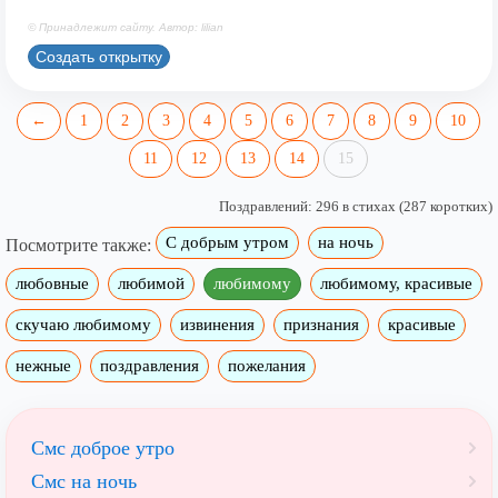
© Принадлежит сайту. Автор: lilian
Создать открытку
←
1
2
3
4
5
6
7
8
9
10
11
12
13
14
15
Поздравлений: 296 в стихах (287 коротких)
С добрым утром
на ночь
Посмотрите также:
любовные
любимой
любимому
любимому, красивые
скучаю любимому
извинения
признания
красивые
нежные
поздравления
пожелания
Смс доброе утро
Смс на ночь