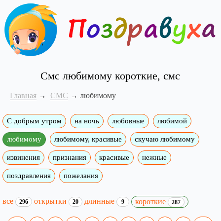
Смс любимому короткие, смс
Главная
СМС
любимому
С добрым утром
на ночь
любовные
любимой
любимому
любимому, красивые
скучаю любимому
извинения
признания
красивые
нежные
поздравления
пожелания
все
открытки
длинные
короткие
296
20
9
287