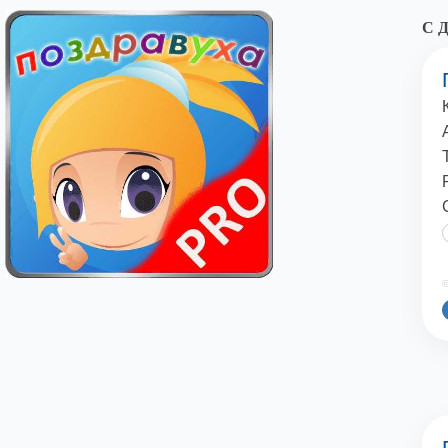
С Д
©