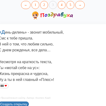
←
1
2
3
4
5
→
«Д
инь-дилинь» - звонит мобильный,
Смс к тебе пришла.
В ней о том, что любим сильно,
С днем рожденья, все дела…
Несмотря на краткость текста,
Ты «мотай себе на ус»:
Жизнь прекрасна и чудесна,
Ну а ты в ней главный «Плюс»!
88
 Принадлежит сайту. Автор: Костен КавА
Создать открытку