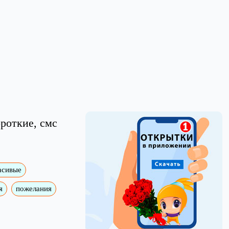
роткие, смс
асивые
я
пожелания