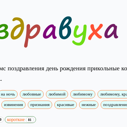
с поздравления день рождения прикольные ко
на ночь
любовные
любимой
любимому
любимому, кр
извинения
признания
красивые
нежные
поздравлени
короткие
0
81