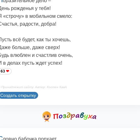
оразительное дело –
День рожденья у тебя!
Я «строчу» в мобильном смело:
Счастья, радости, добра!
Пусть всё будет, как ты хочешь,
Даже больше, даже сверх!
Будь влюблен и счастлив очень,
И в делах пусть ждет успех!
63
 Принадлежит сайту. Автор: Костен КавА
Создать открытку
С
ловно бабочка порхает