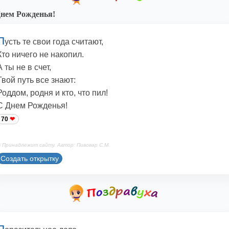
нем Рожденья!
П
усть те свои года считают,
Кто ничего не накопил.
А ты не в счет,
Твой путь все знают:
Роддом, родня и кто, что пил!
С Днем Рожденья!
70
 Принадлежит сайту. Автор: Пивовар С.М.
Создать открытку
П