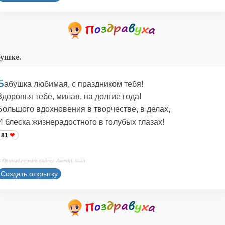
ушке.
Б
абушка любимая, с праздником тебя!
Здоровья тебе, милая, на долгие года!
Большого вдохновения в творчестве, в делах,
И блеска жизнерадостного в голубых глазах!
81
 Принадлежит сайту. Автор: lilian
Создать открытку