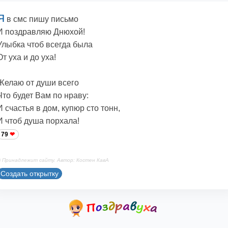
Я
в смс пишу письмо
И поздравляю Днюхой!
Улыбка чтоб всегда была
От уха и до уха!
Желаю от души всего
Что будет Вам по нраву:
И счастья в дом, купюр сто тонн,
И чтоб душа порхала!
79
 Принадлежит сайту. Автор: Костен КавА
Создать открытку