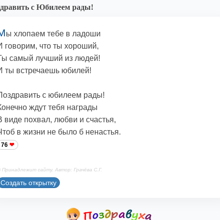
дравить с Юбилеем рады!
М
ы хлопаем тебе в ладоши
И говорим, что ты хороший,
Ты самый лучший из людей!
И ты встречаешь юбилей!
Поздравить с юбилеем рады!
Конечно ждут тебя награды
В виде похвал, любви и счастья,
Чтоб в жизни не было б ненастья.
76
 Принадлежит сайту. Автор: Грачёва С.Г.
Создать открытку