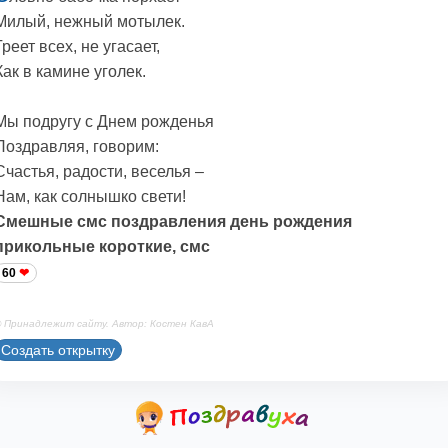
Милый, нежный мотылек.
Греет всех, не угасает,
Как в камине уголек.
Мы подругу с Днем рожденья
Поздравляя, говорим:
Счастья, радости, веселья –
Нам, как солнышко свети!
Смешные смс поздравления день рождения
прикольные короткие, смс
60
 Принадлежит сайту. Автор: Костен КавА
Создать открытку