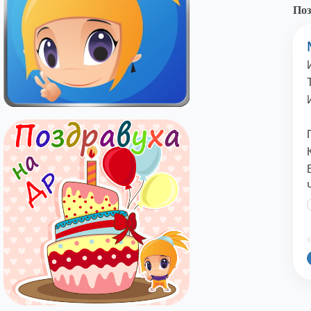
Поз
©