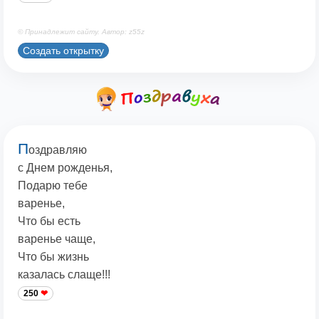
© Принадлежит сайту. Автор: z55z
Создать открытку
П
оздравляю
с Днем рожденья,
Подарю тебе
варенье,
Что бы есть
варенье чаще,
Что бы жизнь
казалась слаще!!!
250