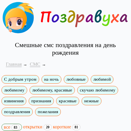
Смешные смс поздравления на день
рождения
Главная
СМС
С добрым утром
на ночь
любовные
любимой
любимому
любимому, красивые
скучаю любимому
извинения
признания
красивые
нежные
поздравления
пожелания
открытки
короткие
все
20
81
83