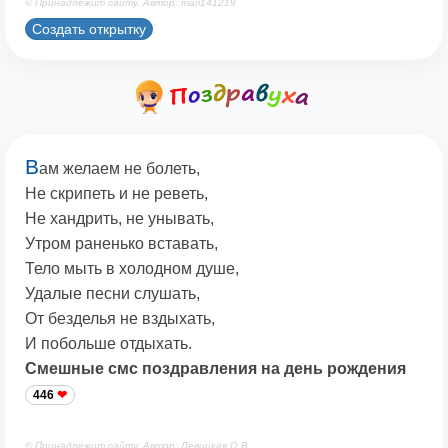
© Принадлежит сайту. Автор: mari141219
Создать открытку
В
ам желаем не болеть,
Не скрипеть и не реветь,
Не хандрить, не унывать,
Утром раненько вставать,
Тело мыть в холодном душе,
Удалые песни слушать,
От безделья не вздыхать,
И побольше отдыхать.
Смешные смс поздравления на день рождения
446
© Принадлежит сайту. Автор: Левицкая О.В.