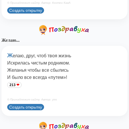
© Принадлежит сайту. Автор: Костен КавА
Создать открытку
Желаю...
Ж
елаю, друг, чтоб твоя жизнь
Искрилась чистым родником.
Желанья чтобы все сбылись
И было все всегда «путем»!
213
© Принадлежит сайту. Автор: ytro
Создать открытку