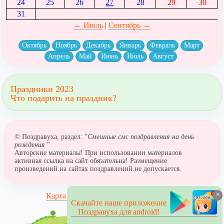
24
25
26
27
28
29
30
31
← Июль
|
Сентябрь →
Октябрь
Ноябрь
Декабрь
Январь
Февраль
Март
Апрель
Май
Июнь
Июль
Август
Праздники 2023
Что подарить на праздник?
© Поздравуха, раздел: "
Смешные смс поздравления на день
рождения
"
Авторские материалы! При использовании материалов
активная ссылка на сайт обязательна! Размещение
произведений на сайтах поздравлений не допускается.
×
Карта сайта
Скачайте наше приложение
Поздравуха для android!