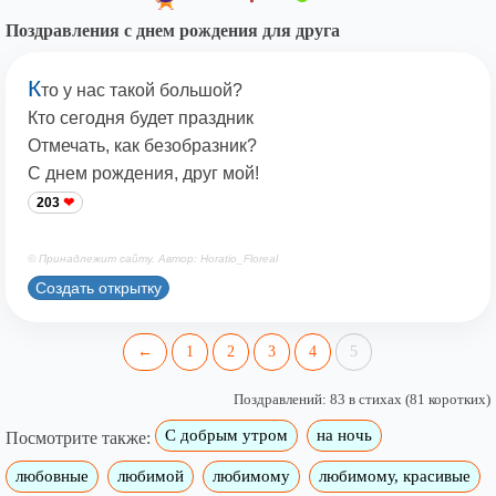
Поздравления с днем рождения для друга
К
то у нас такой большой?
Кто сегодня будет праздник
Отмечать, как безобразник?
С днем рождения, друг мой!
203
© Принадлежит сайту. Автор: Horatio_Floreal
Создать открытку
←
1
2
3
4
5
Поздравлений: 83 в стихах (81 коротких)
С добрым утром
на ночь
Посмотрите также:
любовные
любимой
любимому
любимому, красивые