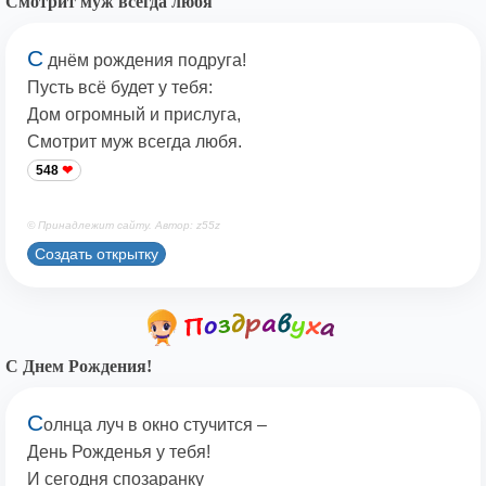
Смотрит муж всегда любя
С
днём рождения подруга!
Пусть всё будет у тебя:
Дом огромный и прислуга,
Смотрит муж всегда любя.
548
© Принадлежит сайту. Автор: z55z
Создать открытку
С Днем Рождения!
С
олнца луч в окно стучится –
День Рожденья у тебя!
И сегодня спозаранку