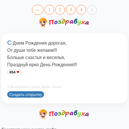
←
1
2
3
4
5
С
Днем Рождения дорогая,
От души тебе желаем!!!
Больше счастья и веселья,
Празднуй ярко День Рождения!!!
654
© Принадлежит сайту. Автор: Deman
Создать открытку