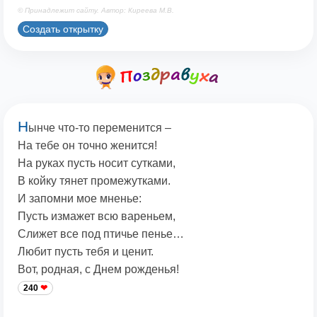
© Принадлежит сайту. Автор: Киреева М.В.
Создать открытку
Н
ынче что-то переменится –
На тебе он точно женится!
На руках пусть носит сутками,
В койку тянет промежутками.
И запомни мое мненье:
Пусть измажет всю вареньем,
Слижет все под птичье пенье…
Любит пусть тебя и ценит.
Вот, родная, с Днем рожденья!
240