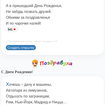
А в пришедший День Рожденья,
Не забудь позвать друзей.
Обними за поздравленья
И по чарочке налей!
541
© Принадлежит сайту. Автор: Пивовар С.М.
Создать открытку
С Днем Рождения!
Х
очешь – дачу и машины,
Автопарк из лимузинов,
Отдыхать по заграницам,
Рим, Нью-Йорк, Мадрид и Ницца…