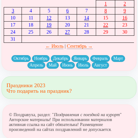
1
2
3
4
5
6
7
8
9
10
11
12
13
14
15
16
17
18
19
20
21
22
23
24
25
26
27
28
29
30
31
← Июль
|
Сентябрь →
Октябрь
Ноябрь
Декабрь
Январь
Февраль
Март
Апрель
Май
Июнь
Июль
Август
Праздники 2023
Что подарить на праздник?
© Поздравуха, раздел: "
Поздравления с поездкой на курорт
"
Авторские материалы! При использовании материалов
активная ссылка на сайт обязательна! Размещение
произведений на сайтах поздравлений не допускается.