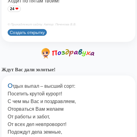
Ходит по пятам твоим!
24
© Принадлежит сайту. Автор: Печенова В.В.
Создать открытку
Ждут Вас дали золотые!
О
тдых выпал – высший сорт:
Посетить крутой курорт!
С чем мы Вас и поздравляем,
Оторваться Вам желаем
От работы и забот,
От всех дел невпроворот!
Подождут дела земные,