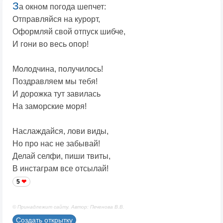
З
а окном погода шепчет:
Отправляйся на курорт,
Оформляй свой отпуск шибче,
И гони во весь опор!
Молодчина, получилось!
Поздравляем мы тебя!
И дорожка тут завилась
На заморские моря!
Наслаждайся, лови виды,
Но про нас не забывай!
Делай селфи, пиши твиты,
В инстаграм все отсылай!
5
© Принадлежит сайту. Автор: Печенова В.В.
Создать открытку