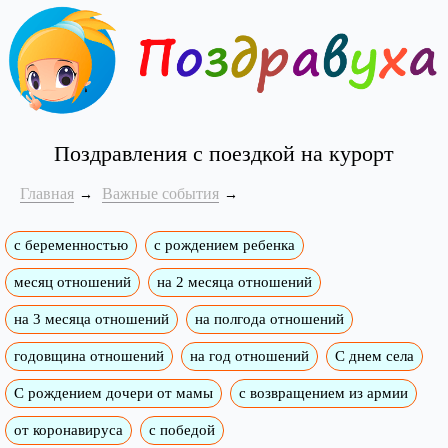
Поздравления с поездкой на курорт
Главная
Важные события
с беременностью
с рождением ребенка
месяц отношений
на 2 месяца отношений
на 3 месяца отношений
на полгода отношений
годовщина отношений
на год отношений
С днем села
С рождением дочери от мамы
с возвращением из армии
от коронавируса
с победой