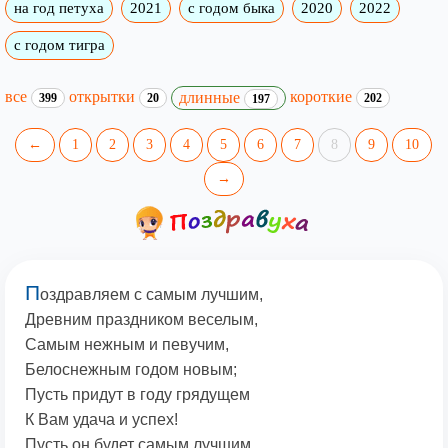
на год петуха
2021
с годом быка
2020
2022
с годом тигра
все
открытки
короткие
длинные
399
20
202
197
←
1
2
3
4
5
6
7
8
9
10
→
П
оздравляем с самым лучшим,
Древним праздником веселым,
Самым нежным и певучим,
Белоснежным годом новым;
Пусть придут в году грядущем
К Вам удача и успех!
Пусть он будет самым лучшим,