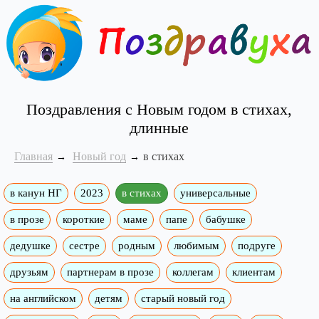
Поздравления с Новым годом в стихах,
длинные
Главная
Новый год
в стихах
в канун НГ
2023
в стихах
универсальные
в прозе
короткие
маме
папе
бабушке
дедушке
сестре
родным
любимым
подруге
друзьям
партнерам в прозе
коллегам
клиентам
на английском
детям
старый новый год