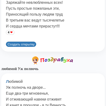
Заряжайте невлюбленных всех!
Пусть простые пожеланья эти,
Приносящий пользу людям труд
В третьем вас ведут тысячелетье
И сердца мечтами прирастут!!!
4
Создать открытку
любимой Уж полночь
л
юбимой
Уж полночь на дворе...
Еще два-три мгновенья,
И отживающий навеки отживет
И канет в прошлое - в ту Вечность