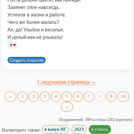
Завянет злое навсегда.
Успехов в жизни и работе,
Чего же более желать?
Ах, да! Улыбок и веселья,
И целый век не унывать!
3
Создать открытку
Следующая страница →
←
1
2
3
4
5
6
7
8
9
10
→
Поздравлений: 399 в стихах (202 коротких)
в канун НГ
2023
в стихах
Посмотрите также: