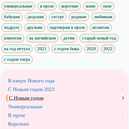
универсальные
в прозе
короткие
маме
папе
бабушке
дедушке
сестре
родным
любимым
подруге
друзьям
партнерам в прозе
коллегам
клиентам
на английском
детям
старый новый год
на год петуха
2021
с годом быка
2020
2022
с годом тигра
В канун Нового года
С Новым годом 2023
С Новым годом
Универсальные
В прозе
Короткие