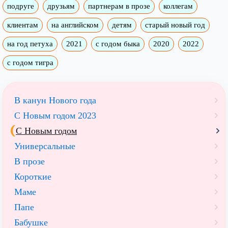
подруге
друзьям
партнерам в прозе
коллегам
клиентам
на английском
детям
старый новый год
на год петуха
2021
с годом быка
2020
2022
с годом тигра
В канун Нового года
С Новым годом 2023
С Новым годом
Универсальные
В прозе
Короткие
Маме
Папе
Бабушке