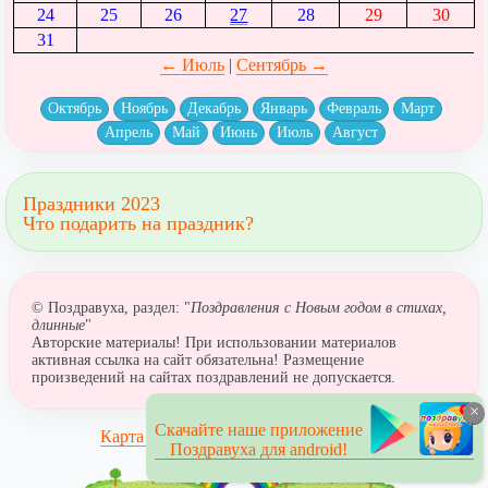
24
25
26
27
28
29
30
31
← Июль
|
Сентябрь →
Октябрь
Ноябрь
Декабрь
Январь
Февраль
Март
Апрель
Май
Июнь
Июль
Август
Праздники 2023
Что подарить на праздник?
© Поздравуха, раздел: "
Поздравления с Новым годом в стихах,
длинные
"
Авторские материалы! При использовании материалов
активная ссылка на сайт обязательна! Размещение
произведений на сайтах поздравлений не допускается.
×
Скачайте наше приложение
Карта сайта
Поздравуха для android!