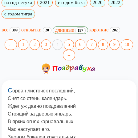
на год петуха
2021
с годом быка
2020
2022
с годом тигра
все
открытки
короткие
длинные
399
20
202
197
←
1
2
3
4
5
6
7
8
9
10
→
С
орван листочек последний,
Снят со стены календарь.
Ждет уж давно поздравлений
Стоящий за дверью январь.
В ярких огнях карнавальных
Час наступает его.
Звоном бокалов хрустальных