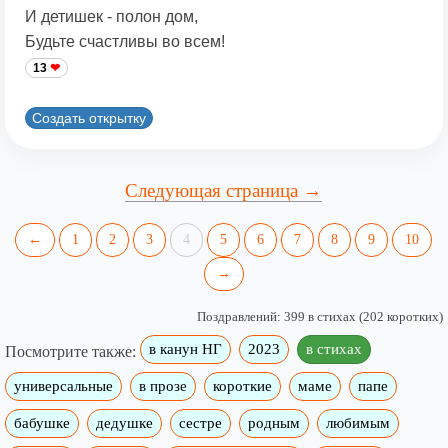
И детишек - полон дом,
Будьте счастливы во всем!
13
Создать открытку
Следующая страница →
←
1
2
3
4
5
6
7
8
9
10
→
Поздравлений: 399 в стихах (202 коротких)
в канун НГ
2023
в стихах
Посмотрите также:
универсальные
в прозе
короткие
маме
папе
бабушке
дедушке
сестре
родным
любимым