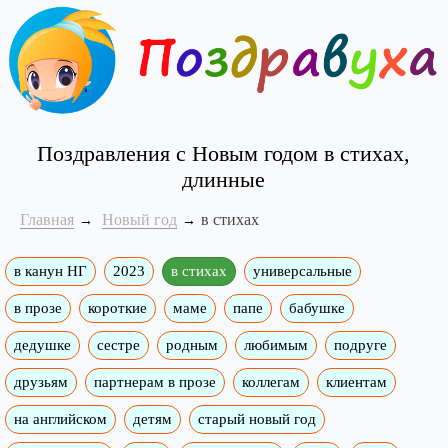
Поздравления с Новым годом в стихах,
длинные
Главная
Новый год
в стихах
в канун НГ
2023
в стихах
универсальные
в прозе
короткие
маме
папе
бабушке
дедушке
сестре
родным
любимым
подруге
друзьям
партнерам в прозе
коллегам
клиентам
на английском
детям
старый новый год