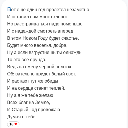
В
от еще один год пролетел незаметно
И оставил нам много хлопот,
Но расстраиваться надо поменьше
И с надеждой смотреть вперед
В этом Новом Году будет счастье,
Будет много веселья, добра,
Ну а если взгрустнешь ты однажды
То это все ерунда.
Ведь на смену черной полоске
Обязательно придет белый свет,
И растают тут же обиды
И на сердце станет теплей.
Ну а я же тебе желаю
Всех благ на Земле,
И Старый Год провожаю
Думая о тебе!
16