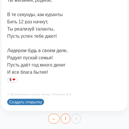
Ты желания, родной,
В те секунды, как куранты
Бить 12 раз начнут,
Ты реализуй таланты,
Пусть успех тебе дают!
Лидером будь в своем деле,
Радует пускай семья!
Пусть даёт год много денег
И все блага бытия!
5
© Принадлежит сайту. Автор: Печенова В.В.
Создать открытку
←
1
2