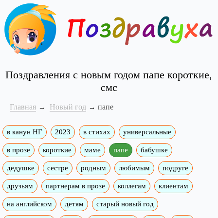
Поздравления с новым годом папе короткие,
смс
Главная
Новый год
папе
в канун НГ
2023
в стихах
универсальные
в прозе
короткие
маме
папе
бабушке
дедушке
сестре
родным
любимым
подруге
друзьям
партнерам в прозе
коллегам
клиентам
на английском
детям
старый новый год