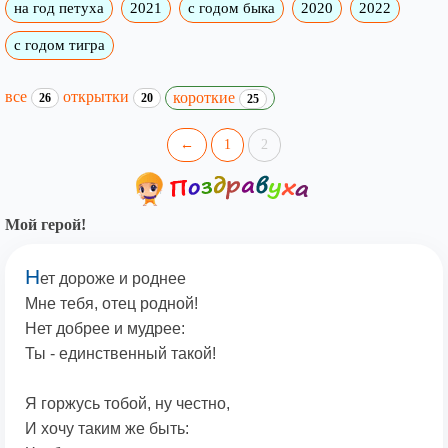
на год петуха
2021
с годом быка
2020
2022
с годом тигра
все
открытки
короткие
26
20
25
←
1
2
Мой герой!
Н
ет дороже и роднее
Мне тебя, отец родной!
Нет добрее и мудрее:
Ты - единственный такой!
Я горжусь тобой, ну честно,
И хочу таким же быть: