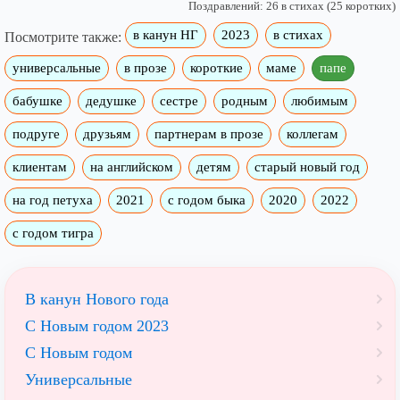
Поздравлений: 26 в стихах (25 коротких)
в канун НГ
2023
в стихах
Посмотрите также:
универсальные
в прозе
короткие
маме
папе
бабушке
дедушке
сестре
родным
любимым
подруге
друзьям
партнерам в прозе
коллегам
клиентам
на английском
детям
старый новый год
на год петуха
2021
с годом быка
2020
2022
с годом тигра
В канун Нового года
С Новым годом 2023
С Новым годом
Универсальные