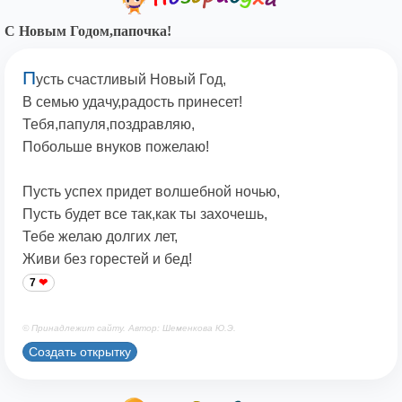
С Новым Годом,папочка!
П
усть счастливый Новый Год,
В семью удачу,радость принесет!
Тебя,папуля,поздравляю,
Побольше внуков пожелаю!
Пусть успех придет волшебной ночью,
Пусть будет все так,как ты захочешь,
Тебе желаю долгих лет,
Живи без горестей и бед!
7
© Принадлежит сайту. Автор: Шеменкова Ю.Э.
Создать открытку