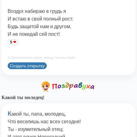
Воздух набираю в грудь я
И встаю в свой полный рост:
Будь защитой нам и другом,
И не покидай сей пост!
5
© Принадлежит сайту. Автор: Костен КавА
Создать открытку
Какой ты молодец!
К
акой ты, папа, молодец,
Что веселишь нас всех сегодня!
Ты - изумительный отец;
И этот вечер Новогодний -