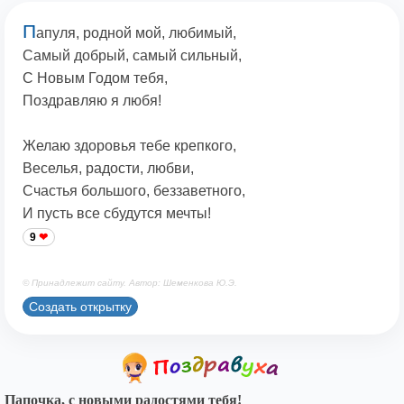
П
апуля, родной мой, любимый,
Самый добрый, самый сильный,
С Новым Годом тебя,
Поздравляю я любя!
Желаю здоровья тебе крепкого,
Веселья, радости, любви,
Счастья большого, беззаветного,
И пусть все сбудутся мечты!
9
© Принадлежит сайту. Автор: Шеменкова Ю.Э.
Создать открытку
Папочка, с новыми радостями тебя!