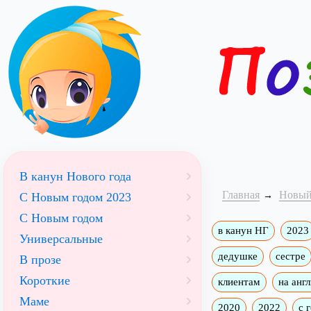
В канун Нового года
Главная
Новый
С Новым годом 2023
С Новым годом
в канун НГ
2023
Универсальные
дедушке
сестре
В прозе
Короткие
клиентам
на анг
Маме
2020
2022
с 