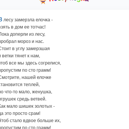
В
лесу замерзла елочка -
взять в дом ее тотчас!
Пока доперли из лесу,
пробрал мороз и нас.
Стоит в углу замерзшая
и ветки тянет к нам,
чтоб все мы здесь согрелися,
пропустим по сто грамм!
Смотрите, нашей елочке
становится теплей,
но что-то мало, женушка,
игрушек средь ветвей.
Как мало шишек золотых -
да это просто срам!
Чтоб стало вдвое больше их,
пропустим по сто грамм!