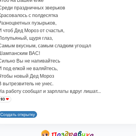
Чтоб на Вашей елке
Среди праздничных зверьков
Красовалось с полдесятка
Разноцветных пузырьков,
И чтоб Дед Мороз от счастья,
Полупьяный, щуря глаз,
Самым вкусным, самым сладким угощал
Шампанским ВАС!
Сильно Вы не напивайтесь
И под елкой не валяйтесь,
Чтобы новый Дед Мороз
В вытрезвитель не унес.
На работу сообщат и зарплаты вдруг лишат...
93
Создать открытку