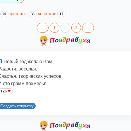
и
длинные
короткие
20
33
17
←
1
2
3
→
В
Новый год желаю Вам
Радости, веселья,
Счастья, творческих успехов
И сто грамм похмелья
126
Создать открытку