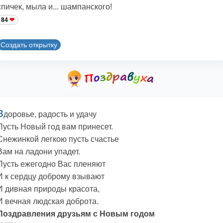
спичек, мыла и... шампанского!
84
Создать открытку
З
доровье, радость и удачу
Пусть Новый год вам принесет.
Снежинкой легкою пусть счастье
Вам на ладони упадет.
Пусть ежегодно Вас пленяют
И к сердцу доброму взывают
И дивная природы красота,
И вечная людская доброта.
Поздравления друзьям с Новым годом