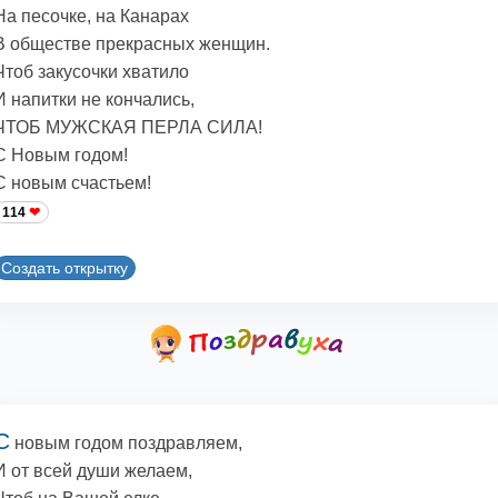
На песочке, на Канарах
В обществе прекрасных женщин.
Чтоб закусочки хватило
И напитки не кончались,
ЧТОБ МУЖСКАЯ ПЕРЛА СИЛА!
С Новым годом!
С новым счастьем!
114
Создать открытку
С
новым годом поздравляем,
И от всей души желаем,