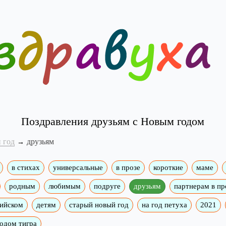
Поздравления друзьям с Новым годом
 год
друзьям
в стихах
универсальные
в прозе
короткие
маме
родным
любимым
подруге
друзьям
партнерам в пр
лийском
детям
старый новый год
на год петуха
2021
годом тигра