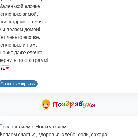
Маленькой елочке
тепленько зимой,
спи, подружка-елочка,
мы ползем домой!
Тепленько елочке,
тепленько и нам.
Любит даже елочка
дернуть по сто грамм!
91
Создать открытку
П
оздравляем с Новым годом!
Желаем счастья, здоровья, хлеба, соли, сахара,