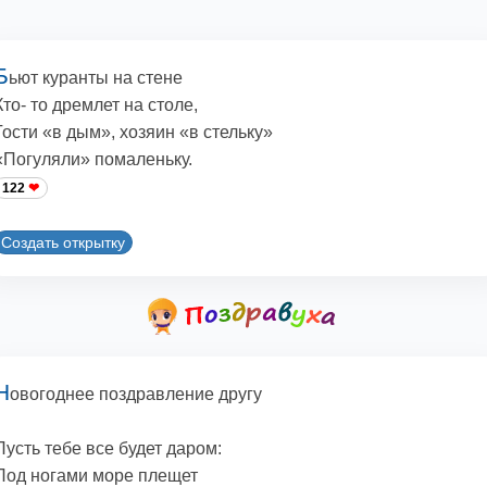
Б
ьют куранты на стене
Кто- то дремлет на столе,
Гости «в дым», хозяин «в стельку»
«Погуляли» помаленьку.
122
Создать открытку
Н
овогоднее поздравление другу
Пусть тебе все будет даром:
Под ногами море плещет