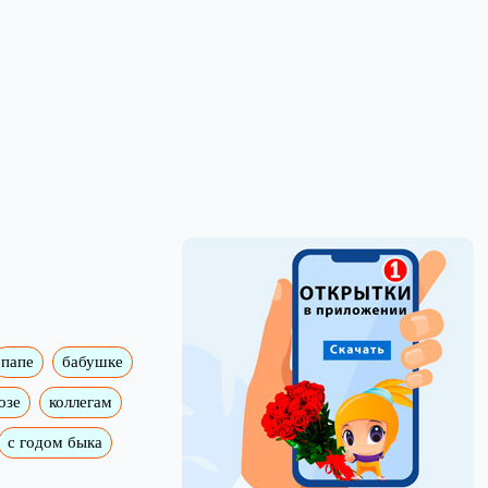
папе
бабушке
озе
коллегам
с годом быка