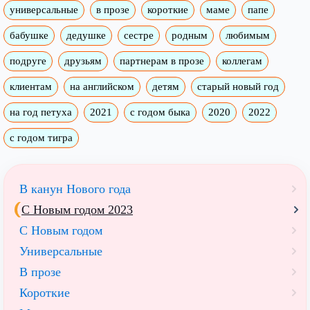
универсальные
в прозе
короткие
маме
папе
бабушке
дедушке
сестре
родным
любимым
подруге
друзьям
партнерам в прозе
коллегам
клиентам
на английском
детям
старый новый год
на год петуха
2021
с годом быка
2020
2022
с годом тигра
В канун Нового года
С Новым годом 2023
С Новым годом
Универсальные
В прозе
Короткие