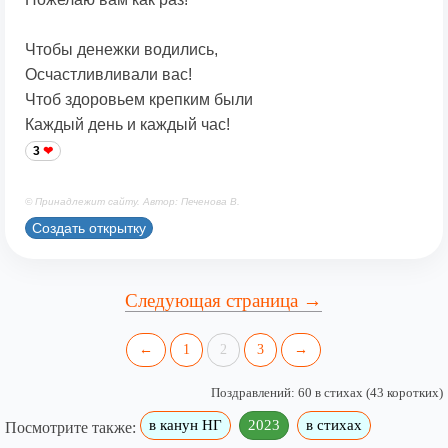
Чтобы денежки водились,
Осчастливливали вас!
Чтоб здоровьем крепким были
Каждый день и каждый час!
3
© Принадлежит сайту. Автор: Печенова В.
Создать открытку
Следующая страница →
←
1
2
3
→
Поздравлений: 60 в стихах (43 коротких)
в канун НГ
2023
в стихах
Посмотрите также: