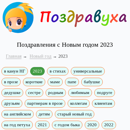
Поздравления с Новым годом 2023
Главная
Новый год
2023
в канун НГ
2023
в стихах
универсальные
в прозе
короткие
маме
папе
бабушке
дедушке
сестре
родным
любимым
подруге
друзьям
партнерам в прозе
коллегам
клиентам
на английском
детям
старый новый год
на год петуха
2021
с годом быка
2020
2022