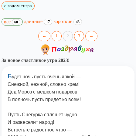
с годом тигра
длинные
короткие
все
17
43
60
←
1
2
3
→
За новое счастливое утро 2023!
Б
удет ночь пусть очень яркой —
Снежной, нежной, словно крем!
Дед Мороз с мешком подарков
В полночь пусть придёт ко всем!
Пусть Снегурка спляшет чудно
И развеселит народ!
Встретьте радостное утро —