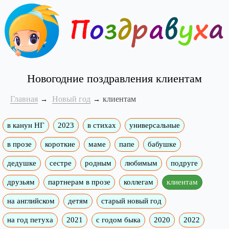
Новогодние поздравления клиентам
Главная
Новый год
клиентам
в канун НГ
2023
в стихах
универсальные
в прозе
короткие
маме
папе
бабушке
дедушке
сестре
родным
любимым
подруге
друзьям
партнерам в прозе
коллегам
клиентам
на английском
детям
старый новый год
на год петуха
2021
с годом быка
2020
2022