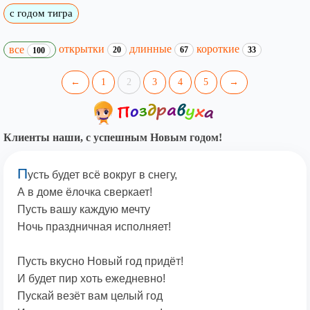
с годом тигра
открытки
длинные
короткие
все
20
67
33
100
←
1
2
3
4
5
→
Клиенты наши, с успешным Новым годом!
П
усть будет всё вокруг в снегу,
А в доме ёлочка сверкает!
Пусть вашу каждую мечту
Ночь праздничная исполняет!
Пусть вкусно Новый год придёт!
И будет пир хоть ежедневно!
Пускай везёт вам целый год