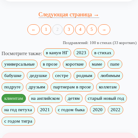
Следующая страница →
←
1
2
3
4
5
→
Поздравлений: 100 в стихах (33 коротких)
в канун НГ
2023
в стихах
Посмотрите также:
универсальные
в прозе
короткие
маме
папе
бабушке
дедушке
сестре
родным
любимым
подруге
друзьям
партнерам в прозе
коллегам
клиентам
на английском
детям
старый новый год
на год петуха
2021
с годом быка
2020
2022
с годом тигра