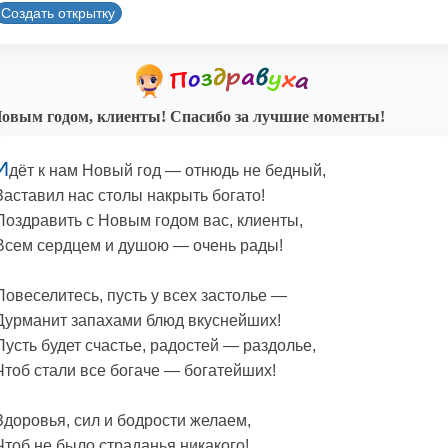
Создать открытку
овым годом, клиенты! Спасибо за лучшие моменты!
И
дёт к нам Новый год — отнюдь не бедный,
Заставил нас столы накрыть богато!
Поздравить с Новым годом вас, клиенты,
Всем сердцем и душою — очень рады!
Повеселитесь, пусть у всех застолье —
Дурманит запахами блюд вкуснейших!
Пусть будет счастье, радостей — раздолье,
Чтоб стали все богаче — богатейших!
Здоровья, сил и бодрости желаем,
Чтоб не было страданья никакого!