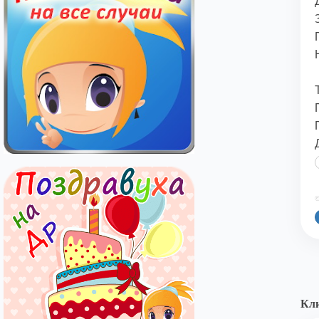
©
Кли