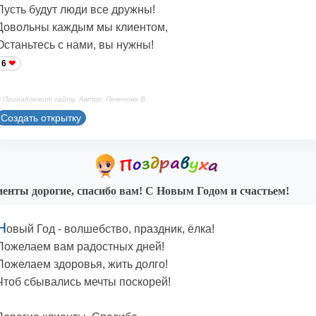
Пусть будут люди все дружны!
Довольны каждым мы клиентом,
Останьтесь с нами, вы нужны!
6
 Принадлежит сайту. Автор: Печенова В.
Создать открытку
енты дорогие, спасибо вам! С Новым Годом и счастьем!
Н
овый Год - волшебство, праздник, ёлка!
Пожелаем вам радостных дней!
Пожелаем здоровья, жить долго!
Чтоб сбывались мечты поскорей!