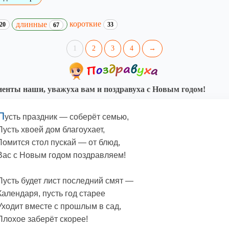
короткие
длинные
20
33
67
1
2
3
4
→
енты наши, уважуха вам и поздравуха с Новым годом!
П
усть праздник — соберёт семью,
Пусть хвоей дом благоухает,
Ломится стол пускай — от блюд,
Вас с Новым годом поздравляем!
Пусть будет лист последний смят —
Календаря, пусть год старее
Уходит вместе с прошлым в сад,
Плохое заберёт скорее!