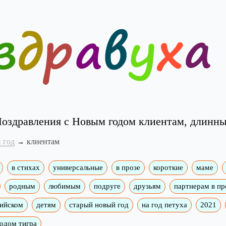
оздравления с Новым годом клиентам, длинн
 год
клиентам
в стихах
универсальные
в прозе
короткие
маме
родным
любимым
подруге
друзьям
партнерам в пр
лийском
детям
старый новый год
на год петуха
2021
годом тигра