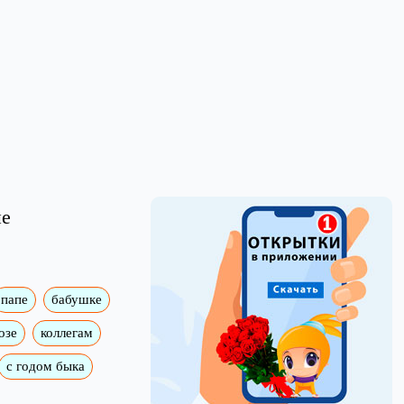
ые
папе
бабушке
озе
коллегам
с годом быка