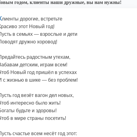
овым годом, клиенты наши дружные, вы нам нужны!
К
лиенты дорогие, встретьте
Красиво этот Новый год!
Пусть в семьях — взрослые и дети
Поводят дружно хоровод!
Предайтесь радостным утехам,
Забавам детским, играм всем!
Чтоб Новый год пришёл в успехах
И с жизнью в шике — без проблем!
Пусть год везёт вагон дел новых,
Чтоб интересно было жить!
Богаты будьте и здоровы!
Чтоб в мире страны посетить!
Пусть счастье всем несёт год этот: