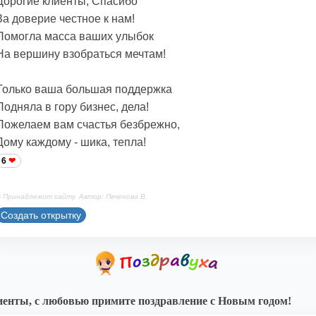
Дорогие клиенты, Спасибо
За доверие честное к нам!
Помогла масса ваших улыбок
На вершину взобраться мечтам!
Только ваша большая поддержка
Подняла в гору бизнес, дела!
Пожелаем вам счастья безбрежно,
Дому каждому - шика, тепла!
6
 Принадлежит сайту. Автор: Печенова В.
Создать открытку
енты, с любовью примите поздравление с Новым годом!