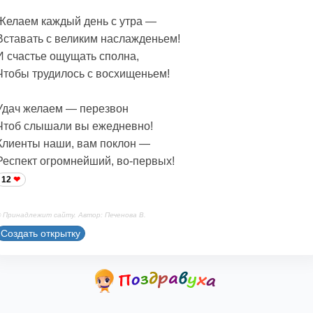
Желаем каждый день с утра —
Вставать с великим наслажденьем!
И счастье ощущать сполна,
Чтобы трудилось с восхищеньем!
Удач желаем — перезвон
Чтоб слышали вы ежедневно!
Клиенты наши, вам поклон —
Респект огромнейший, во-первых!
12
 Принадлежит сайту. Автор: Печенова В.
Создать открытку