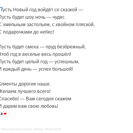
П
усть Новый год войдёт со сказкой —
Пусть будет шоу ночь — чудес
С хмельным застольем, с хвойном пляской,
С подарочками до небес!
Пусть будет смеха — пруд безбрежный,
Чтоб год в веселье весь прошёл!
Пусть будет целый год — успешным,
И каждый день — успех большой!
Клиенты дорогие наши,
Желаем лучшего всего!
Спасибо! — Вам сегодня скажем
И дарим вам свою любовь!
4
 Принадлежит сайту. Автор: Печенова В.