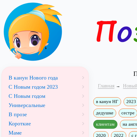
П
В канун Нового года
Главная
Новый
С Новым годом 2023
С Новым годом
в канун НГ
2023
Универсальные
дедушке
сестре
В прозе
Короткие
клиентам
на анг
Маме
2020
2022
с 