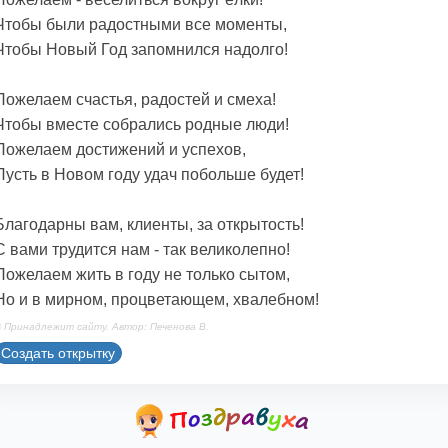
Чтобы были радостными все моменты,
Чтобы Новый Год запомнился надолго!
Пожелаем счастья, радостей и смеха!
Чтобы вместе собрались родные люди!
Пожелаем достижений и успехов,
Пусть в Новом году удач побольше будет!
Благодарны вам, клиенты, за открытость!
С вами трудится нам - так великолепно!
Пожелаем жить в году не только сытом,
Но и в мирном, процветающем, хвалебном!
 Принадлежит сайту. Автор: Печенова В.
Создать открытку