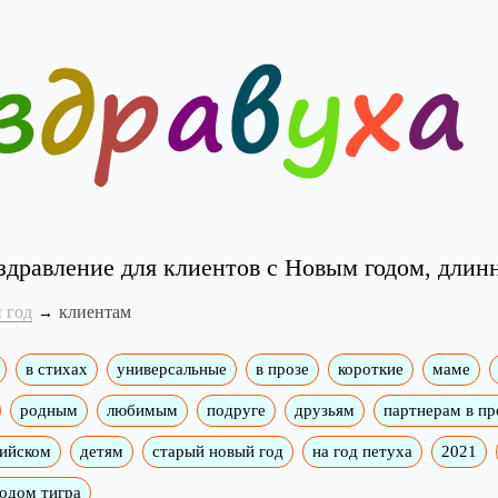
здравление для клиентов с Новым годом, длин
 год
клиентам
в стихах
универсальные
в прозе
короткие
маме
родным
любимым
подруге
друзьям
партнерам в пр
лийском
детям
старый новый год
на год петуха
2021
годом тигра