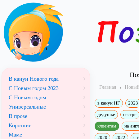
По
В канун Нового года
Главная
Новый
С Новым годом 2023
С Новым годом
в канун НГ
2023
Универсальные
дедушке
сестре
В прозе
Короткие
клиентам
на анг
Маме
2020
2022
с 