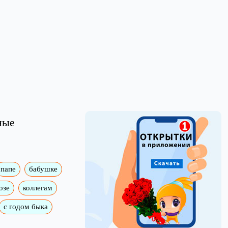
ные
папе
бабушке
озе
коллегам
с годом быка