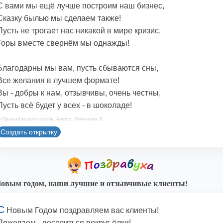
С вами мы ещё лучше построим наш бизнес,
Сказку былью мы сделаем также!
Пусть не трогает нас никакой в мире кризис,
Горы вместе свернём мы однажды!
Благодарны мы вам, пусть сбываются сны,
Все желания в лучшем формате!
Вы - добры к нам, отзывчивы, очень честны,
Пусть всё будет у всех - в шоколаде!
 Принадлежит сайту. Автор: Печенова В.
Создать открытку
овым годом, наши лучшие и отзывчивые клиенты!
С
Новым Годом поздравляем вас клиенты!
Пожелаем - веселиться вокруг ёлки!