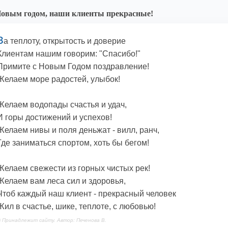
овым годом, наши клиенты прекрасные!
З
а теплоту, открытость и доверие
Клиентам нашим говорим: "Спасибо!"
Примите с Новым Годом поздравление!
Желаем море радостей, улыбок!
Желаем водопады счастья и удач,
И горы достижений и успехов!
Желаем нивы и поля деньжат - вилл, ранч,
Где заниматься спортом, хоть бы бегом!
Желаем свежести из горных чистых рек!
Желаем вам леса сил и здоровья,
Чтоб каждый наш клиент - прекрасный человек
Жил в счастье, шике, теплоте, с любовью!
 Принадлежит сайту. Автор: Печенова В.