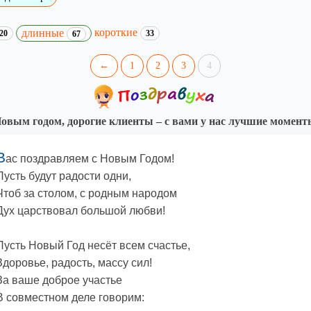
короткие
длинные
20
33
67
←
1
2
3
4
овым годом, дорогие клиенты – с вами у нас лучшие момент
В
ас поздравляем с Новым Годом!
Пусть будут радости одни,
Чтоб за столом, с родным народом
Дух царствовал большой любви!
Пусть Новый Год несёт всем счастье,
Здоровье, радость, массу сил!
За ваше доброе участье
В совместном деле говорим: