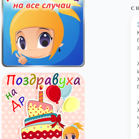
С Н
©