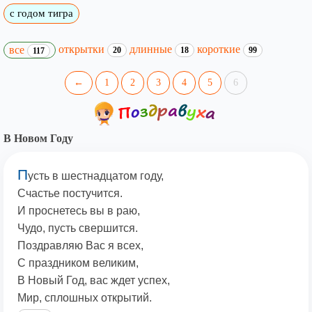
с годом тигра
открытки
длинные
короткие
все
20
18
99
117
←
1
2
3
4
5
6
В Новом Году
П
усть в шестнадцатом году,
Счастье постучится.
И проснетесь вы в раю,
Чудо, пусть свершится.
Поздравляю Вас я всех,
С праздником великим,
В Новый Год, вас ждет успех,
Мир, сплошных открытий.