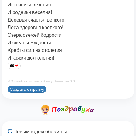
Источники везения
И родники веселия!
Деревья счастья цепкого,
Леса здоровья крепкого!
Озера свежей бодрости
И океаны мудрости!
Хребты сил на столетия
И кряжи долголетия!
69
© Принадлежит сайту. Автор: Печенова В.В.
Создать открытку
С
Новым годом обезьяны