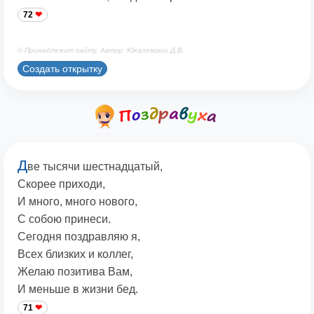
72
© Принадлежит сайту. Автор: Юкалевских Д.В.
Создать открытку
Д
ве тысячи шестнадцатый,
Скорее приходи,
И много, много нового,
С собою принеси.
Сегодня поздравляю я,
Всех близких и коллег,
Желаю позитива Вам,
И меньше в жизни бед.
71