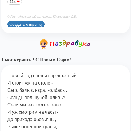
114
© Принадлежит сайту. Автор: Юкалевских Д.В.
Создать открытку
Бьют куранты! С Новым Годом!
Н
овый Год спешит прекрасный,
И стоит уж на столе -
Сыр, балык, икра, колбасы,
Сельдь под шубой, оливье…
Сели мы за стол не рано,
И уж смотрим на часы -
До прихода обезьяны,
Рыже-огненной красы,