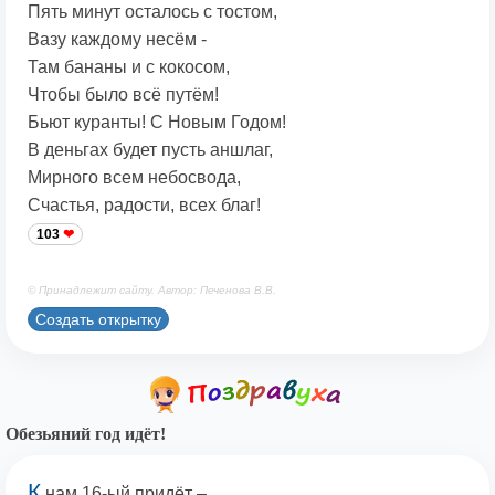
Пять минут осталось с тостом,
Вазу каждому несём -
Там бананы и с кокосом,
Чтобы было всё путём!
Бьют куранты! С Новым Годом!
В деньгах будет пусть аншлаг,
Мирного всем небосвода,
Счастья, радости, всех благ!
103
© Принадлежит сайту. Автор: Печенова В.В.
Создать открытку
Обезьяний год идёт!
К
нам 16-ый придёт –