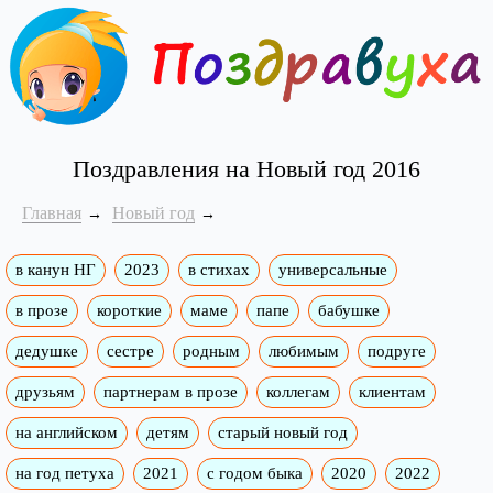
Поздравления на Новый год 2016
Главная
Новый год
в канун НГ
2023
в стихах
универсальные
в прозе
короткие
маме
папе
бабушке
дедушке
сестре
родным
любимым
подруге
друзьям
партнерам в прозе
коллегам
клиентам
на английском
детям
старый новый год
на год петуха
2021
с годом быка
2020
2022