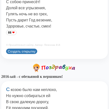
С собою принесёт!
Долой все угрызения,
Гулять ночь не во грех,
Пусть дарит Год везение,
Здоровье, счастье, смех!
88
© Принадлежит сайту. Автор: Печенова В.В.
Создать открытку
2016-ый - с обезьяной к вершинам!
С
козою было нам неплохо,
Но нужно собираться ей
В свою далекую дорогу,
Её проводим поскорей,