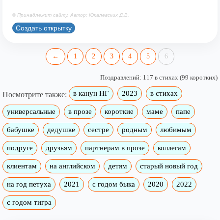
© Принадлежит сайту. Автор: Юкалевских Д.В.
Создать открытку
←
1
2
3
4
5
6
Поздравлений: 117 в стихах (99 коротких)
в канун НГ
2023
в стихах
Посмотрите также:
универсальные
в прозе
короткие
маме
папе
бабушке
дедушке
сестре
родным
любимым
подруге
друзьям
партнерам в прозе
коллегам
клиентам
на английском
детям
старый новый год
на год петуха
2021
с годом быка
2020
2022
с годом тигра