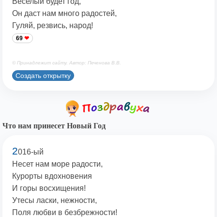
Веселый будет год,
Он даст нам много радостей,
Гуляй, резвись, народ!
69
© Принадлежит сайту. Автор: Печенова В.В.
Создать открытку
Что нам принесет Новый Год
2
016-ый
Несет нам море радости,
Курорты вдохновения
И горы восхищения!
Утесы ласки, нежности,
Поля любви в безбрежности!