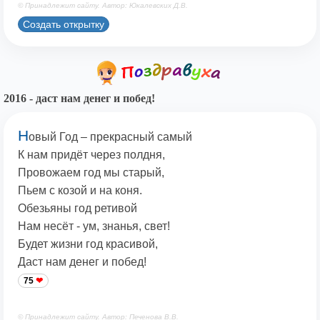
© Принадлежит сайту. Автор: Юкалевских Д.В.
Создать открытку
2016 - даст нам денег и побед!
Н
овый Год – прекрасный самый
К нам придёт через полдня,
Провожаем год мы старый,
Пьем с козой и на коня.
Обезьяны год ретивой
Нам несёт - ум, знанья, свет!
Будет жизни год красивой,
Даст нам денег и побед!
75
© Принадлежит сайту. Автор: Печенова В.В.