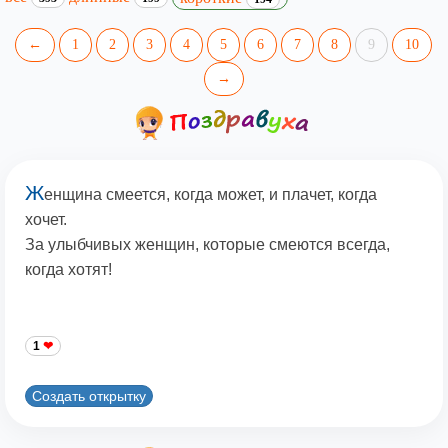
←
1
2
3
4
5
6
7
8
9
10
→
Ж
енщина смеется, когда может, и плачет, когда
хочет.
За улыбчивых женщин, которые смеются всегда,
когда хотят!
1
Создать открытку