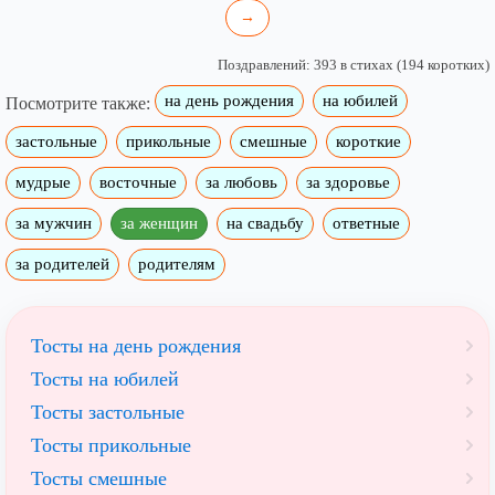
→
Поздравлений: 393 в стихах (194 коротких)
на день рождения
на юбилей
Посмотрите также:
застольные
прикольные
смешные
короткие
мудрые
восточные
за любовь
за здоровье
за мужчин
за женщин
на свадьбу
ответные
за родителей
родителям
Тосты на день рождения
Тосты на юбилей
Тосты застольные
Тосты прикольные
Тосты смешные