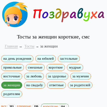
Тосты за женщин короткие, смс
Главная
Тосты
за женщин
на день рождения
на юбилей
застольные
прикольные
смешные
короткие
мудрые
восточные
за любовь
за здоровье
за мужчин
за женщин
на свадьбу
ответные
за родителей
родителям
все
длинные
короткие
393
199
194