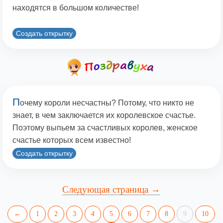
находятся в большом количестве!
Создать открытку
П
очему короли несчастны? Потому, что никто не
знает, в чем заключается их королевское счастье.
Поэтому выпьем за счастливых королев, женское
счастье которых всем известно!
Создать открытку
Следующая страница →
←
1
2
3
4
5
6
7
8
9
10