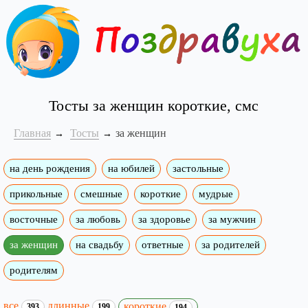
Тосты за женщин короткие, смс
Главная
Тосты
за женщин
на день рождения
на юбилей
застольные
прикольные
смешные
короткие
мудрые
восточные
за любовь
за здоровье
за мужчин
за женщин
на свадьбу
ответные
за родителей
родителям
все
длинные
короткие
393
199
194