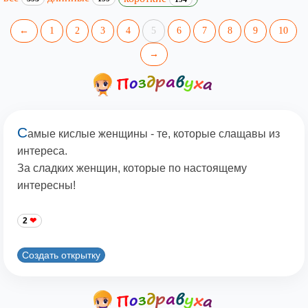
←
1
2
3
4
5
6
7
8
9
10
→
С
амые кислые женщины - те, которые слащавы из
интереса.
За сладких женщин, которые по настоящему
интересны!
2
Создать открытку