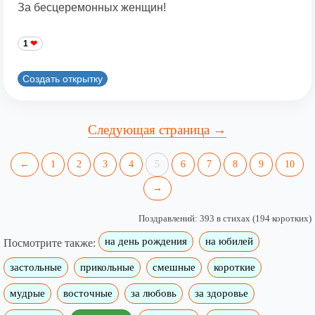
За бесцеремонных женщин!
1
Создать открытку
Следующая страница →
←
1
2
3
4
5
6
7
8
9
10
→
Поздравлений: 393 в стихах (194 коротких)
на день рождения
на юбилей
Посмотрите также:
застольные
прикольные
смешные
короткие
мудрые
восточные
за любовь
за здоровье