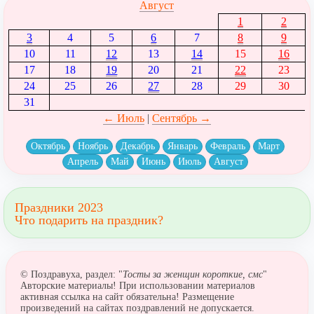
Август
1
2
3
4
5
6
7
8
9
10
11
12
13
14
15
16
17
18
19
20
21
22
23
24
25
26
27
28
29
30
31
← Июль
|
Сентябрь →
Октябрь
Ноябрь
Декабрь
Январь
Февраль
Март
Апрель
Май
Июнь
Июль
Август
Праздники 2023
Что подарить на праздник?
© Поздравуха, раздел: "
Тосты за женщин короткие, смс
"
Авторские материалы! При использовании материалов
активная ссылка на сайт обязательна! Размещение
произведений на сайтах поздравлений не допускается.