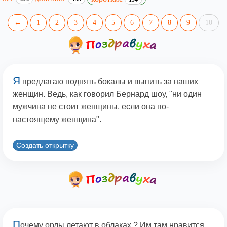
←
1
2
3
4
5
6
7
8
9
10
Я
предлагаю поднять бокалы и выпить за наших
женщин. Ведь, как говорил Бернард шоу, "ни один
мужчина не стоит женщины, если она по-
настоящему женщина".
Создать открытку
П
очему орлы летают в облаках ? Им там нравится.