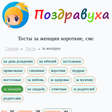
Тосты за женщин короткие, смс
Главная
Тосты
за женщин
на день рождения
на юбилей
застольные
прикольные
смешные
короткие
мудрые
восточные
за любовь
за здоровье
за мужчин
за женщин
на свадьбу
ответные
за родителей
родителям
все
длинные
короткие
393
199
194