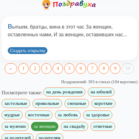
В
ыпьем, братцы, вина в этот час За женщин,
оставленных нами, И за женщин, оставивших нас...
Создать открытку
←
1
2
3
4
5
6
7
8
9
10
Поздравлений: 393 в стихах (194 коротких)
на день рождения
на юбилей
Посмотрите также:
застольные
прикольные
смешные
короткие
мудрые
восточные
за любовь
за здоровье
за мужчин
за женщин
на свадьбу
ответные
за родителей
родителям