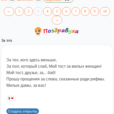
←
1
2
3
4
5
6
7
8
9
10
→
За тех
За тех, кого здесь меньше,
За пол, который слаб, Мой тост за милых женщин!
Мой тост, друзья, за... баб!
Прошу прощения за слова, сказанные ради рифмы.
Милые дамы, за вас!
5
Создать открытку