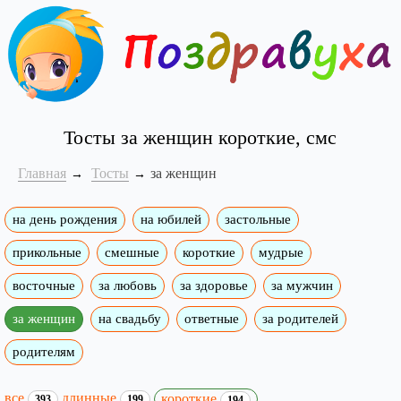
Тосты за женщин короткие, смс
Главная
Тосты
за женщин
на день рождения
на юбилей
застольные
прикольные
смешные
короткие
мудрые
восточные
за любовь
за здоровье
за мужчин
за женщин
на свадьбу
ответные
за родителей
родителям
все
длинные
короткие
393
199
194