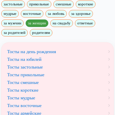
застольные
прикольные
смешные
короткие
мудрые
восточные
за любовь
за здоровье
за мужчин
за женщин
на свадьбу
ответные
за родителей
родителям
Тосты на день рождения
Тосты на юбилей
Тосты застольные
Тосты прикольные
Тосты смешные
Тосты короткие
Тосты мудрые
Тосты восточные
Тосты армейские