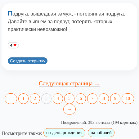
П
одруга, вышедшая замуж, - потерянная подруга.
Давайте выпьем за подруг, потерять которых
практически невозможно!
4
Создать открытку
Следующая страница →
←
1
2
3
4
5
6
7
8
9
10
→
Поздравлений: 393 в стихах (194 коротких)
на день рождения
на юбилей
Посмотрите также: