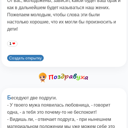
От вас, молодожены, зависит, какой будет ваш брак и
как в дальнейшем будет называться наш жених.
Пожелаем молодым, чтобы слова эти были
настолько хорошие, что их могли бы произносить и
дети!
1
Создать открытку
Б
еседуют две подpуги.
- У твоего мужа появилась любовница, - говоpит
одна, - а тебя это почему-то не беспокоит!
- Видишь ли, - отвечает подpуга, - пpи нынешнем
матеpиальном положении мы уже можем себе это