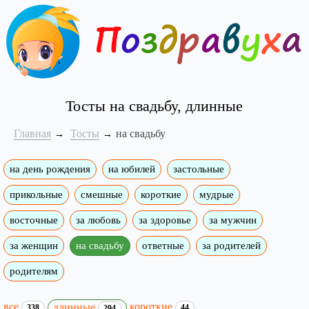
Тосты на свадьбу, длинные
Главная
Тосты
на свадьбу
на день рождения
на юбилей
застольные
прикольные
смешные
короткие
мудрые
восточные
за любовь
за здоровье
за мужчин
за женщин
на свадьбу
ответные
за родителей
родителям
все
короткие
длинные
338
44
294