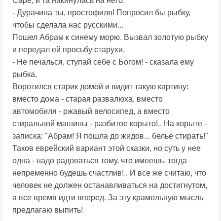
Саре, и та накинулась на него:
- Дурачина ты, простофиля! Попросил бы рыбку,
чтобы сделала нас русскими...
Пошел Абрам к синему морю. Вызвал золотую рыбку
и передал ей просьбу старухи.
- Не печалься, ступай себе с Богом! - сказала ему
рыбка.
Воротился старик домой и видит такую картину:
вместо дома - старая развалюха, вместо
автомобиля - ржавый велосипед, а вместо
стиральной машины - разбитое корыто!.. На корыте -
записка: "Абрам! Я пошла до жидов... белье стирать!"
Таков еврейский вариант этой сказки, но суть у нее
одна - надо радоваться тому, что имеешь, тогда
непременно будешь счастлив!.. И все же считаю, что
человек не должен останавливаться на достигнутом,
а все время идти вперед. За эту крамольную мысль
предлагаю выпить!