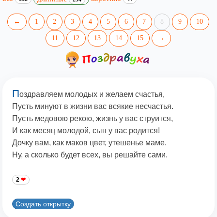
←
1
2
3
4
5
6
7
8
9
10
11
12
13
14
15
→
П
оздравляем молодых и желаем счастья,
Пусть минуют в жизни вас всякие несчастья.
Пусть медовою рекою, жизнь у вас струится,
И как месяц молодой, сын у вас родится!
Дочку вам, как маков цвет, утешенье маме.
Ну, а сколько будет всех, вы решайте сами.
2
Создать открытку