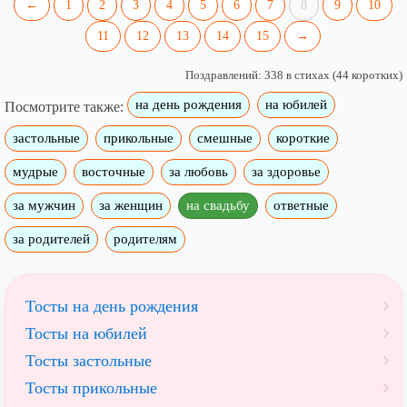
←
1
2
3
4
5
6
7
8
9
10
11
12
13
14
15
→
Поздравлений: 338 в стихах (44 коротких)
на день рождения
на юбилей
Посмотрите также:
застольные
прикольные
смешные
короткие
мудрые
восточные
за любовь
за здоровье
за мужчин
за женщин
на свадьбу
ответные
за родителей
родителям
Тосты на день рождения
Тосты на юбилей
Тосты застольные
Тосты прикольные