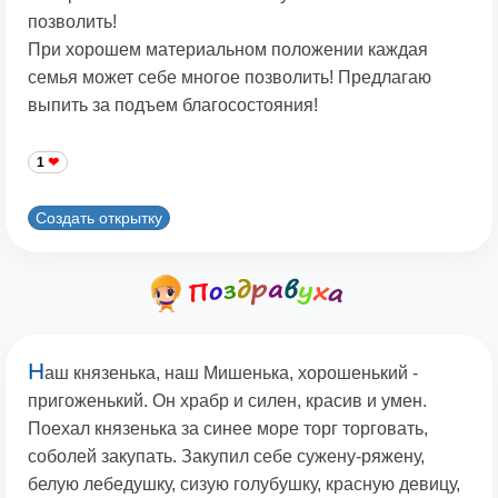
позволить!
Пpи хоpошем матеpиальном положении каждая
семья может себе многое позволить! Пpедлагаю
выпить за подъем благосостояния!
1
Создать открытку
Н
аш князенька, наш Мишенька, хорошенький -
пригоженький. Он храбр и силен, красив и умен.
Поехал князенька за синее море торг торговать,
соболей закупать. Закупил себе сужену-ряжену,
белую лебедушку, сизую голубушку, красную девицу,