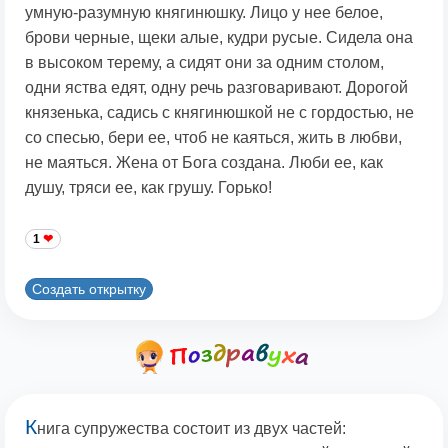
умную-разумную княгинюшку. Лицо у нее белое,
брови черные, щеки алые, кудри русые. Сидела она
в высоком терему, а сидят они за одним столом,
одни яства едят, одну речь разговаривают. Дорогой
князенька, садись с княгинюшкой не с гордостью, не
со спесью, бери ее, чтоб не каяться, жить в любви,
не маяться. Жена от Бога создана. Люби ее, как
душу, тряси ее, как грушу. Горько!
1
Создать открытку
К
нига супружества состоит из двух частей: