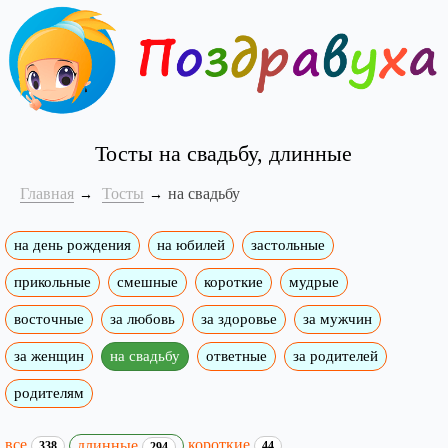
Тосты на свадьбу, длинные
Главная
Тосты
на свадьбу
на день рождения
на юбилей
застольные
прикольные
смешные
короткие
мудрые
восточные
за любовь
за здоровье
за мужчин
за женщин
на свадьбу
ответные
за родителей
родителям
все
короткие
длинные
338
44
294