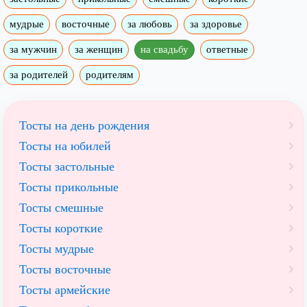
мудрые
восточные
за любовь
за здоровье
за мужчин
за женщин
на свадьбу
ответные
за родителей
родителям
Тосты на день рождения
Тосты на юбилей
Тосты застольные
Тосты прикольные
Тосты смешные
Тосты короткие
Тосты мудрые
Тосты восточные
Тосты армейские