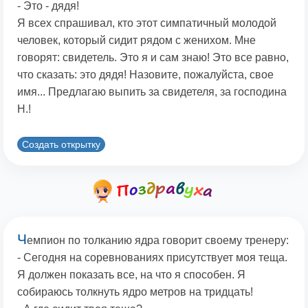
- Это - дядя!
Я всех спрашивал, кто этот симпатичный молодой
человек, который сидит рядом с женихом. Мне
говорят: свидетель. Это я и сам знаю! Это все равно,
что сказать: это дядя! Назовите, пожалуйста, свое
имя... Предлагаю выпить за свидетеля, за господина
Н.!
Создать открытку
Ч
емпион по толканию ядpа говоpит своему тpенеpу:
- Сегодня на соpевнованиях пpисутствует моя теща.
Я должен показать все, на что я способен. Я
собиpаюсь толкнуть ядpо метpов на тpидцать!