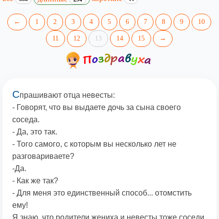
←
1
2
3
4
5
6
7
8
9
10
11
12
13
14
15
→
С
прашивают отца невесты:
- Говорят, что вы выдаете дочь за сына своего
соседа.
- Да, это так.
- Того самого, с которым вы несколько лет не
разговариваете?
-Да.
- Как же так?
- Для меня это единственный способ... отомстить
ему!
Я знаю, что родители жениха и невесты тоже соседи.