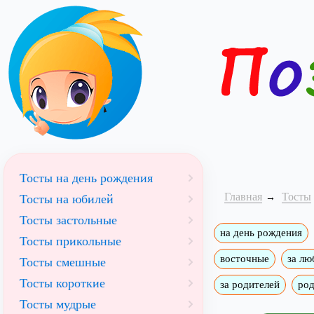
Тосты на день рождения
Главная
Тосты
Тосты на юбилей
Тосты застольные
на день рождения
Тосты прикольные
восточные
за лю
Тосты смешные
Тосты короткие
за родителей
ро
Тосты мудрые