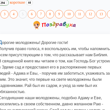
короткие
44
294
3
4
5
6
7
8
9
10
11
12
13
Д
орогие молодожены! Дорогие гости!
Получив право голоса, я воспользуюсь им, чтобы напомнить
всем присутствующим о том, что рассказывает нам Библия.
В священной книге мы читаем о том, как Господь Бог устрои
в Эдеме сад и предоставил его в распоряжение первых
людей - Адама и Евы, - поручив им заботиться, ухаживать за
ним. Это значит, что первые на свете молодожены были
садовниками. Рай был их садом, и уход за ним был их
обязанностью.
Сегодняшние наши молодожены, подобно Адаму и Еве,
поселились в своем собственном, давно желанном Раю -