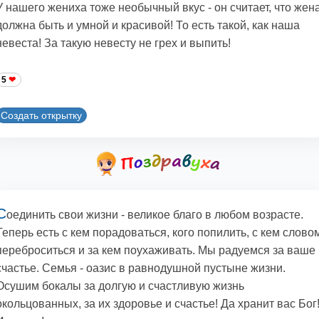
У нашего жениха тоже необычный вкус - он считает, что жен
должна быть и умной и красивой! То есть такой, как наша
невеста! За такую невесту не грех и выпить!
5
Создать открытку
С
оединить свои жизни - великое благо в любом возрасте.
Теперь есть с кем порадоваться, кого попилить, с кем слово
переброситься и за кем поухаживать. Мы радуемся за ваше
счастье. Семья - оазис в равнодушной пустыне жизни.
Осушим бокалы за долгую и счастливую жизнь
окольцованных, за их здоровье и счастье! Да хранит вас Бог