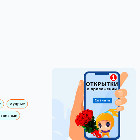
е
мудрые
ответные