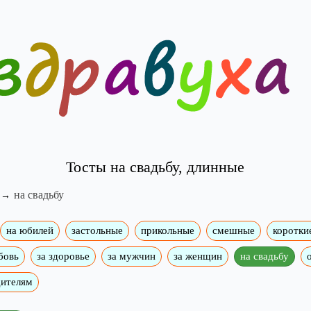
Тосты на свадьбу, длинные
на свадьбу
на юбилей
застольные
прикольные
смешные
коротки
бовь
за здоровье
за мужчин
за женщин
на свадьбу
дителям