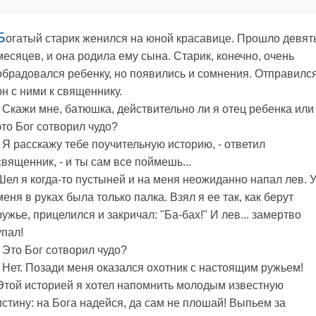
Б
огатый старик женился на юной красавице. Прошло девят
месяцев, и она родила ему сына. Старик, конечно, очень
обрадовался ребенку, но появились и сомнения. Отправилс
он с ними к священнику.
- Скажи мне, батюшка, действительно ли я отец ребенка или
это Бог сотворил чудо?
- Я расскажу тебе поучительную историю, - ответил
священник, - и ты сам все поймешь...
Шел я когда-то пустыней и на меня неожиданно напал лев. 
меня в руках была только палка. Взял я ее так, как берут
ружье, прицелился и закричал: "Ба-бах!" И лев... замертво
упал!
- Это Бог сотворил чудо?
- Нет. Позади меня оказался охотник с настоящим ружьем!
Этой историей я хотел напомнить молодым известную
истину: на Бога надейся, да сам не плошай! Выпьем за