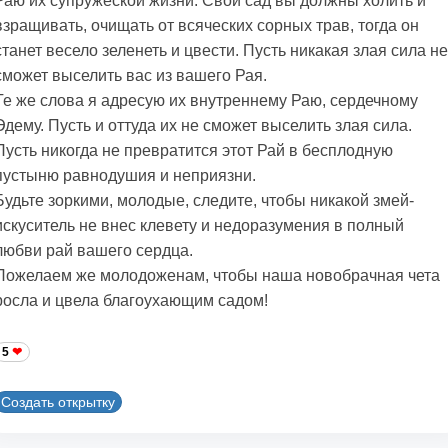
Раю их супружеской жизни. Свой сад вы должны холить и
взращивать, очищать от всяческих сорных трав, тогда он
станет весело зеленеть и цвести. Пусть никакая злая сила не
сможет выселить вас из вашего Рая.
Те же слова я адресую их внутреннему Раю, сердечному
Эдему. Пусть и оттуда их не сможет выселить злая сила.
Пусть никогда не превратится этот Рай в бесплодную
пустыню равнодушия и неприязни.
Будьте зоркими, молодые, следите, чтобы никакой змей-
искуситель не внес клевету и недоразумения в полный
любви рай вашего сердца.
Пожелаем же молодоженам, чтобы наша новобрачная чета
росла и цвела благоухающим садом!
5
Создать открытку