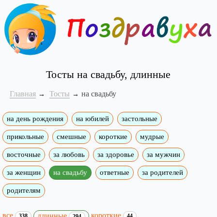
Тосты на свадьбу, длинные
Главная
Тосты
на свадьбу
на день рождения
на юбилей
застольные
прикольные
смешные
короткие
мудрые
восточные
за любовь
за здоровье
за мужчин
за женщин
на свадьбу
ответные
за родителей
родителям
все
короткие
длинные
338
44
294