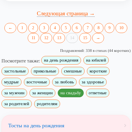
Следующая страница →
←
1
2
3
4
5
6
7
8
9
10
11
12
13
14
15
→
Поздравлений: 338 в стихах (44 коротких)
на день рождения
на юбилей
Посмотрите также:
застольные
прикольные
смешные
короткие
мудрые
восточные
за любовь
за здоровье
за мужчин
за женщин
на свадьбу
ответные
за родителей
родителям
Тосты на день рождения