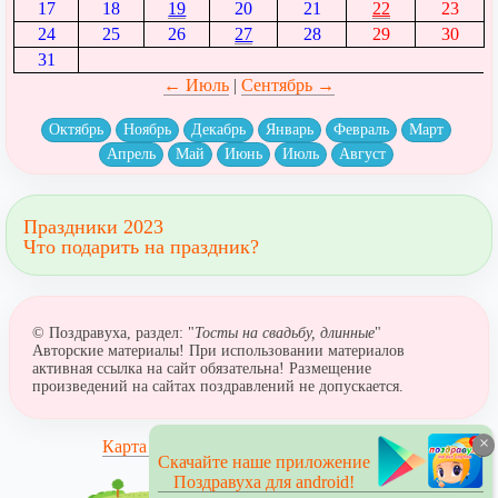
17
18
19
20
21
22
23
24
25
26
27
28
29
30
31
← Июль
|
Сентябрь →
Октябрь
Ноябрь
Декабрь
Январь
Февраль
Март
Апрель
Май
Июнь
Июль
Август
Праздники 2023
Что подарить на праздник?
© Поздравуха, раздел: "
Тосты на свадьбу, длинные
"
Авторские материалы! При использовании материалов
активная ссылка на сайт обязательна! Размещение
произведений на сайтах поздравлений не допускается.
×
Карта сайта
Скачайте наше приложение
Поздравуха для android!