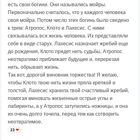
есть свои богини. Они назывались мойры.
Первоначально считалось, что у каждого человека
своя мойра. Потом число этих богинь было сведено
к трем: Атропос, Клото и Лахесис. С ними
связывалась вся жизнь человека. Их представляли
себе в виде старух. Лахесис назначает жребий еще
до рождения, Клото прядет нить судьбы, Атропос
неотвратимо приближает будущее и, перерезая
нить, обрывает жизнь.
Так вот, дорогой виновник торжества! Я желаю,
чтобы Клото твою нить жизни пряла крепкой и
толстой, Лахесис хранила твой счастливый жребий,
помогая миновать жизненные острые углы и
лабиринты, а у Атропос затупились ножницы, и она
их очень долго точила, перед тем как сотворить
неотвратимое.
23