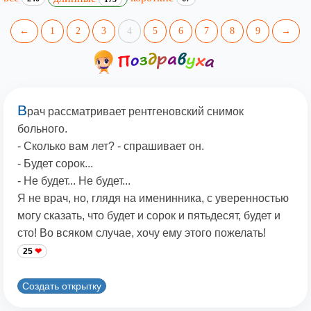
←
1
2
3
4
5
6
7
8
9
→
В
рач рассматривает рентгеновский снимок
больного.
- Сколько вам лет? - спрашивает он.
- Будет сорок...
- Не будет... Не будет...
Я не врач, но, глядя на именинника, с уверенностью
могу сказать, что будет и сорок и пятьдесят, будет и
сто! Во всяком случае, хочу ему этого пожелать!
25
Создать открытку