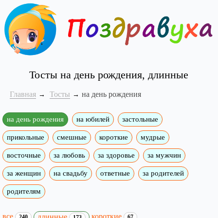
Тосты на день рождения, длинные
Главная
Тосты
на день рождения
на день рождения
на юбилей
застольные
прикольные
смешные
короткие
мудрые
восточные
за любовь
за здоровье
за мужчин
за женщин
на свадьбу
ответные
за родителей
родителям
все
короткие
длинные
240
67
173