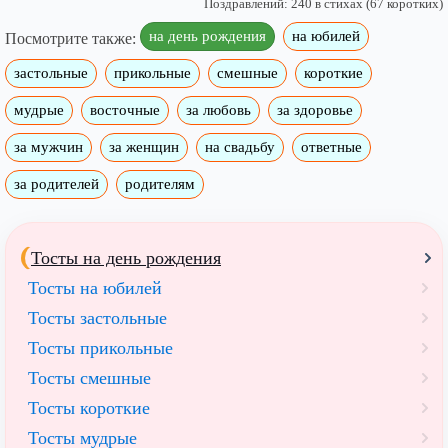
Поздравлений: 240 в стихах (67 коротких)
на день рождения
на юбилей
Посмотрите также:
застольные
прикольные
смешные
короткие
мудрые
восточные
за любовь
за здоровье
за мужчин
за женщин
на свадьбу
ответные
за родителей
родителям
Тосты на день рождения
Тосты на юбилей
Тосты застольные
Тосты прикольные
Тосты смешные
Тосты короткие
Тосты мудрые