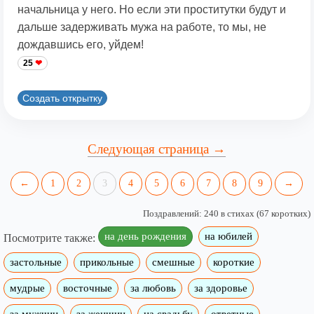
начальница у него. Но если эти проститутки будут и
дальше задерживать мужа на работе, то мы, не
дождавшись его, уйдем!
25
Создать открытку
Следующая страница →
←
1
2
3
4
5
6
7
8
9
→
Поздравлений: 240 в стихах (67 коротких)
на день рождения
на юбилей
Посмотрите также:
застольные
прикольные
смешные
короткие
мудрые
восточные
за любовь
за здоровье
за мужчин
за женщин
на свадьбу
ответные