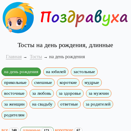
Тосты на день рождения, длинные
Главная
Тосты
на день рождения
на день рождения
на юбилей
застольные
прикольные
смешные
короткие
мудрые
восточные
за любовь
за здоровье
за мужчин
за женщин
на свадьбу
ответные
за родителей
родителям
все
короткие
длинные
240
67
173