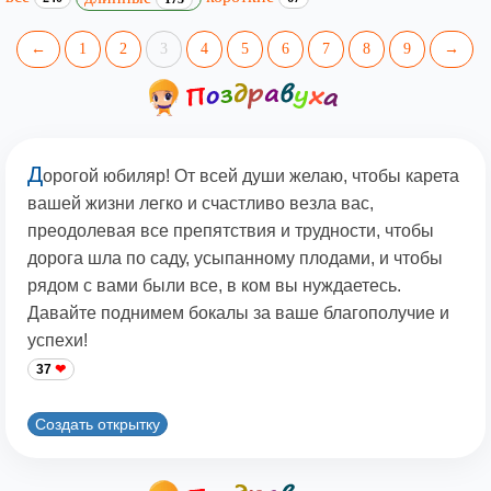
←
1
2
3
4
5
6
7
8
9
→
Д
орогой юбиляр! От всей души желаю, чтобы карета
вашей жизни легко и счастливо везла вас,
преодолевая все препятствия и трудности, чтобы
дорога шла по саду, усыпанному плодами, и чтобы
рядом с вами были все, в ком вы нуждаетесь.
Давайте поднимем бокалы за ваше благополучие и
успехи!
37
Создать открытку