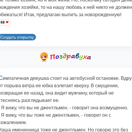
рождения хозяйки, то на нашу любовь к ней никто не должен
обижаться! Итак, предлагаю выпить за новорожденную!
68
Создать открытку
С
импатичная девушка стоит на автобусной остановке. Вдру
от порыва ветра ее юбка взлетает кверху. В смущении,
возвращая ее назад, она видит мужчину, который не
стесняясь разглядывает ее.
- Я вижу, что вы не джентльмен. - говорит она возмущенно.
- Я вижу, что вы тоже не джентльмен, - говорит он с
сожалением.
Наша именинница тоже не джентльмен. Hо говорю это без