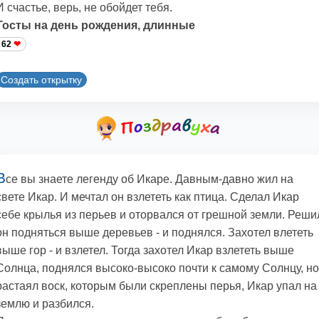
И счастье, верь, не обойдет тебя.
Тосты на день рождения, длинные
62
Создать открытку
В
се вы знаете легенду об Икаре. Давным-давно жил на
свете Икар. И мечтал он взлететь как птица. Сделал Икар
себе крылья из перьев и оторвался от грешной земли. Реши
он подняться выше деревьев - и поднялся. Захотел влететь
выше гор - и взлетел. Тогда захотел Икар взлететь выше
Солнца, поднялся высоко-высоко почти к самому Солнцу, но
растаял воск, которым были скреплены перья, Икар упал на
землю и разбился.