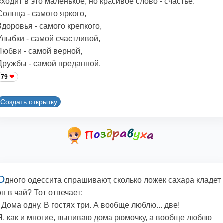
входит в это маленькое, но красивое слово - счастье:
Солнца - самого яркого,
Здоровья - самого крепкого,
Улыбки - самой счастливой,
Любви - самой верной,
Дружбы - самой преданной.
79
Создать открытку
О
дного одессита спрашивают, сколько ложек сахара кладет
он в чай? Тот отвечает:
- Дома одну. В гостях три. А вообще люблю... две!
Я, как и многие, выпиваю дома рюмочку, а вообще люблю