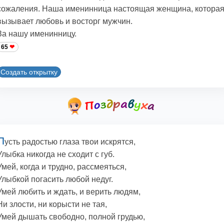
сожаления. Hаша именинница настоящая женщина, котора
вызывает любовь и восторг мужчин.
За нашу именинницу.
65
Создать открытку
П
усть радостью глаза твои искрятся,
Улыбка никогда не сходит с губ.
Умей, когда и трудно, рассмеяться,
Улыбкой погасить любой недуг.
Умей любить и ждать, и верить людям,
Hи злости, ни корысти не тая,
Умей дышать свободно, полной грудью,