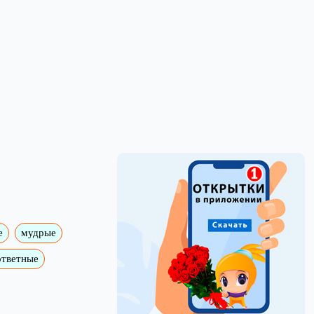
е
мудрые
ответные