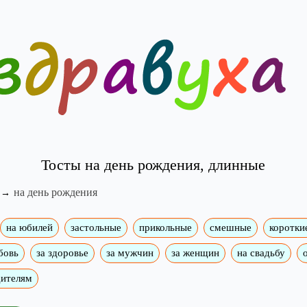
Тосты на день рождения, длинные
на день рождения
на юбилей
застольные
прикольные
смешные
коротки
бовь
за здоровье
за мужчин
за женщин
на свадьбу
дителям