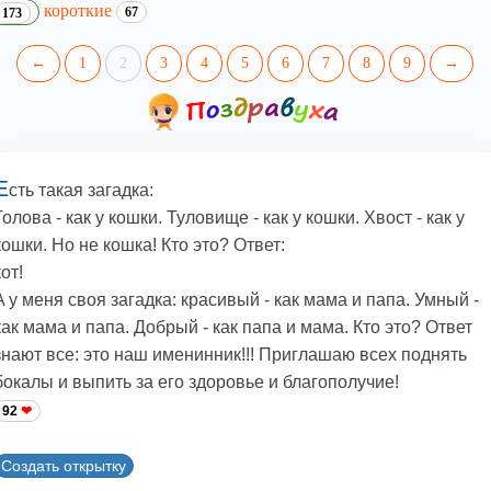
короткие
67
173
←
1
2
3
4
5
6
7
8
9
→
Е
сть такая загадка:
Голова - как у кошки. Туловище - как у кошки. Хвост - как у
кошки. Но не кошка! Кто это? Ответ:
кот!
A у меня своя загадка: красивый - как мама и папа. Умный -
как мама и папа. Добрый - как папа и мама. Кто это? Ответ
знают все: это наш именинник!!! Приглашаю всех поднять
бокалы и выпить за его здоровье и благополучие!
92
Создать открытку