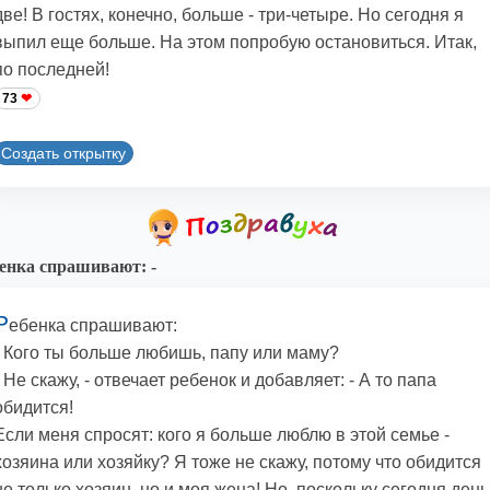
две! В гостях, конечно, больше - три-четыре. Но сегодня я
выпил еще больше. На этом попробую остановиться. Итак,
по последней!
73
Создать открытку
енка спрашивают: -
Р
ебенка спрашивают:
- Кого ты больше любишь, папу или маму?
- Не скажу, - отвечает ребенок и добавляет: - А то папа
обидится!
Если меня спросят: кого я больше люблю в этой семье -
хозяина или хозяйку? Я тоже не скажу, потому что обидится
не только хозяин, но и моя жена! Но, поскольку сегодня день