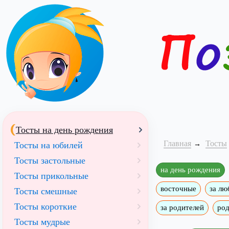
Тосты на день рождения
Главная
Тосты
Тосты на юбилей
Тосты застольные
на день рождения
Тосты прикольные
восточные
за лю
Тосты смешные
Тосты короткие
за родителей
ро
Тосты мудрые