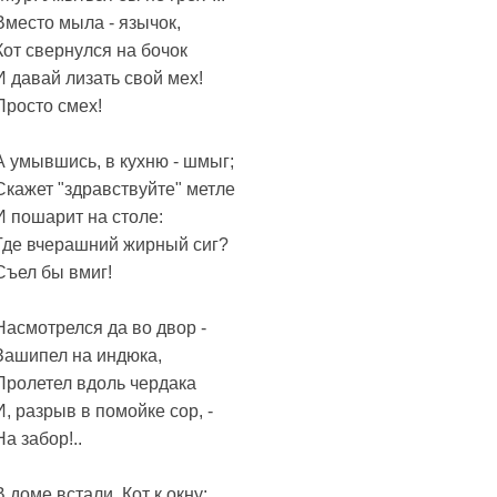
Вместо мыла - язычок,
Кот свернулся на бочок
И давай лизать свой мех!
Просто смех!
А умывшись, в кухню - шмыг;
Скажет "здравствуйте" метле
И пошарит на столе:
Где вчерашний жирный сиг?
Съел бы вмиг!
Насмотрелся да во двор -
Зашипел на индюка,
Пролетел вдоль чердака
И, разрыв в помойке сор, -
На забор!..
В доме встали. Кот к окну: