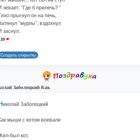
И зевает: "Где б прилечь? "
Тихо прыгнул он на печь,
Затянул "мурлы", вздохнул
И заснул.
20
Создать открытку
олай Заболоцкий Как
Н
иколай Заболоцкий
Как мыши с котом воевали
Жил-был кот,