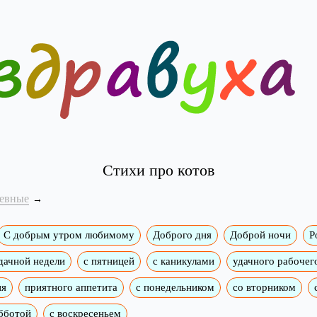
Стихи про котов
евные
C добрым утром любимому
Доброго дня
Доброй ночи
Р
дачной недели
c пятницей
с каникулами
удачного рабочег
ия
приятного аппетита
с понедельником
со вторником
бботой
с воскресеньем