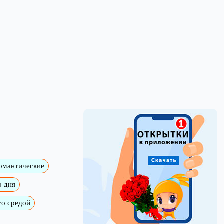
омантические
о дня
со средой