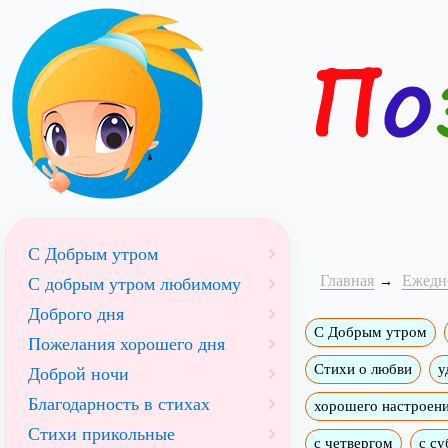
С Добрым утром
Главная
Ежедн
C добрым утром любимому
Доброго дня
С Добрым утром
Пожелания хорошего дня
Стихи о любви
у
Доброй ночи
Благодарность в стихах
хорошего настроен
Стихи прикольные
с четвергом
с су