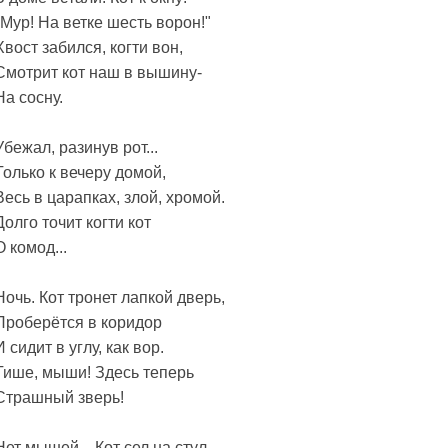
"Мур! На ветке шесть ворон!"
Хвост забился, когти вон,
Смотрит кот наш в вышину-
На сосну.
Убежал, разинув рот...
Только к вечеру домой,
Весь в царапках, злой, хромой.
Долго точит когти кот
О комод...
Ночь. Кот тронет лапкой дверь,
Проберётся в коридор
И сидит в углу, как вор.
Тише, мыши! Здесь теперь
Страшный зверь!
Нет мышей... Кот сел на стул