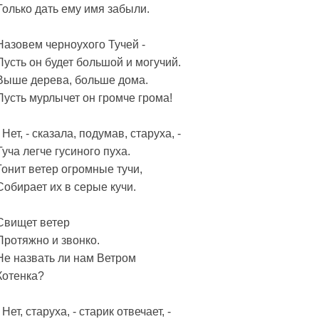
Только дать ему имя забыли.
Назовем черноухого Тучей -
Пусть он будет большой и могучий.
Выше дерева, больше дома.
Пусть мурлычет он громче грома!
- Нет, - сказала, подумав, старуха, -
Туча легче гусиного пуха.
Гонит ветер огромные тучи,
Собирает их в серые кучи.
Свищет ветер
Протяжно и звонко.
Не назвать ли нам Ветром
Котенка?
- Нет, старуха, - старик отвечает, -