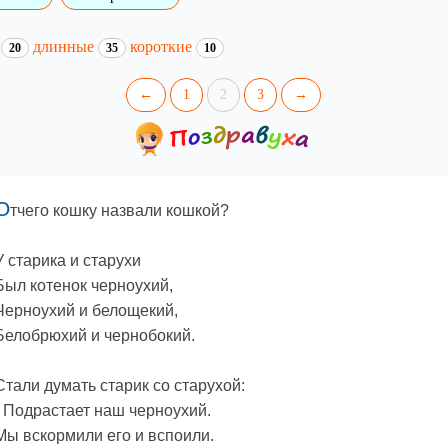
и
длинные
короткие
20
35
10
←
1
2
3
→
О
тчего кошку назвали кошкой?
У старика и старухи
Был котенок черноухий,
Черноухий и белощекий,
Белобрюхий и чернобокий.
Стали думать старик со старухой:
- Подрастает наш черноухий.
Мы вскормили его и вспоили.