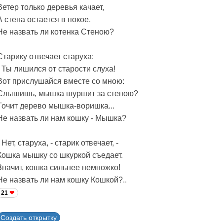
Ветер только деревья качает,
А стена остается в покое.
Не назвать ли котенка Стеною?
Старику отвечает старуха:
- Ты лишился от старости слуха!
Вот прислушайся вместе со мною:
Слышишь, мышка шуршит за стеною?
Точит дерево мышка-воришка...
Не назвать ли нам кошку - Мышка?
- Нет, старуха, - старик отвечает, -
Кошка мышку со шкуркой съедает.
Значит, кошка сильнее немножко!
Не назвать ли нам кошку Кошкой?..
21
Создать открытку