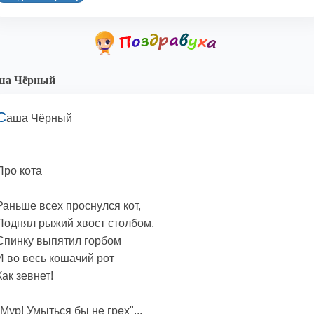
ша Чёрный
С
аша Чёрный
Про кота
Раньше всех проснулся кот,
Поднял рыжий хвост столбом,
Спинку выпятил горбом
И во весь кошачий рот
Как зевнет!
"Мур! Умыться бы не грех"...