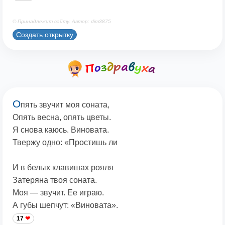
© Принадлежит сайту. Автор: dim3875
Создать открытку
О
пять звучит моя соната,
Опять весна, опять цветы.
Я снова каюсь. Виновата.
Твержу одно: «Простишь ли
И в белых клавишах рояля
Затеряна твоя соната.
Моя — звучит. Ее играю.
А губы шепчут: «Виновата».
17