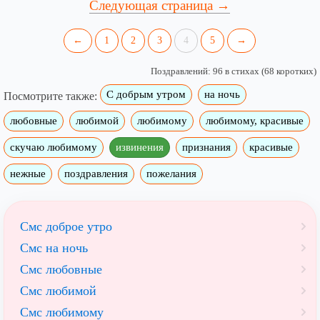
Следующая страница →
←
1
2
3
4
5
→
Поздравлений: 96 в стихах (68 коротких)
С добрым утром
на ночь
Посмотрите также:
любовные
любимой
любимому
любимому, красивые
скучаю любимому
извинения
признания
красивые
нежные
поздравления
пожелания
Смс доброе утро
Смс на ночь
Смс любовные
Смс любимой
Смс любимому