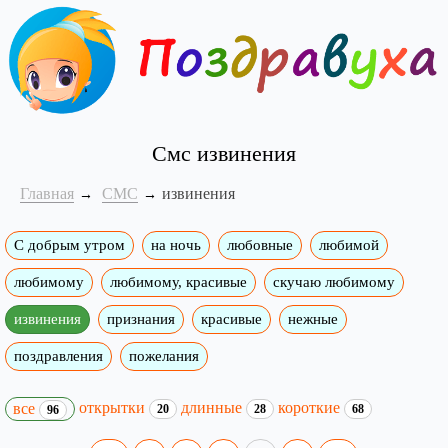
Смс извинения
Главная
СМС
извинения
С добрым утром
на ночь
любовные
любимой
любимому
любимому, красивые
скучаю любимому
извинения
признания
красивые
нежные
поздравления
пожелания
открытки
длинные
короткие
все
20
28
68
96