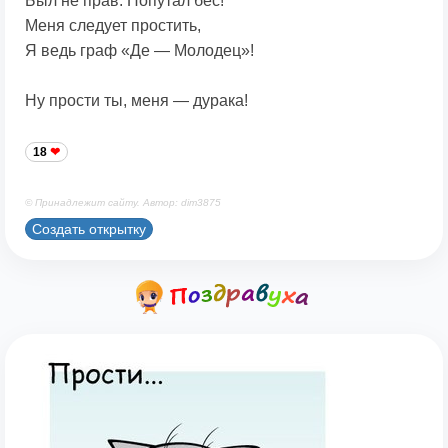
Был не прав. Попутал бес!
Меня следует простить,
Я ведь граф «Де — Молодец»!
Ну прости ты, меня — дурака!
18
© Принадлежит сайту. Автор: dim3875
Создать открытку