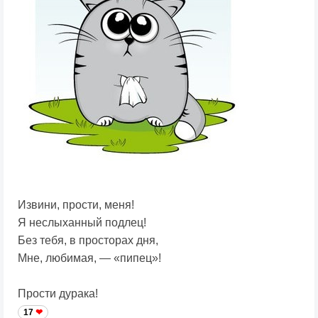
Извини, прости, меня!
Я неслыханный подлец!
Без тебя, в просторах дня,
Мне, любимая, — «пипец»!
Прости дурака!
17