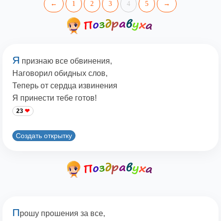
←
1
2
3
4
5
→
Я
признаю все обвинения,
Наговорил обидных слов,
Теперь от сердца извинения
Я принести тебе готов!
23
Создать открытку
П
рошу прошения за все,