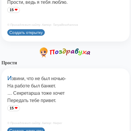
Прости, ведь я тебя люблю.
15
© Принадлежит сайту. Автор: TanyaBezzhanova
Создать открытку
Прости
И
звини, что не был ночью-
На работе был банкет.
… Секретарша тоже хочет
Передать тебе привет.
15
© Принадлежит сайту. Автор: Harper
Создать открытку