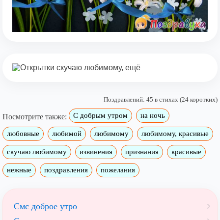
Поздравлений: 45 в стихах (24 коротких)
С добрым утром
на ночь
Посмотрите также:
любовные
любимой
любимому
любимому, красивые
скучаю любимому
извинения
признания
красивые
нежные
поздравления
пожелания
Смс доброе утро