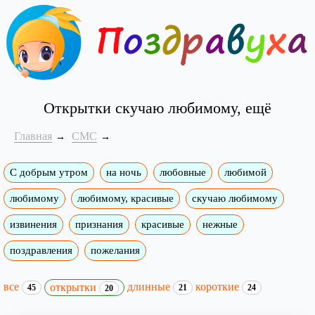
Открытки скучаю любимому, ещё
Главная
СМС
С добрым утром
на ночь
любовные
любимой
любимому
любимому, красивые
скучаю любимому
извинения
признания
красивые
нежные
поздравления
пожелания
все
длинные
короткие
открытки
45
21
24
20