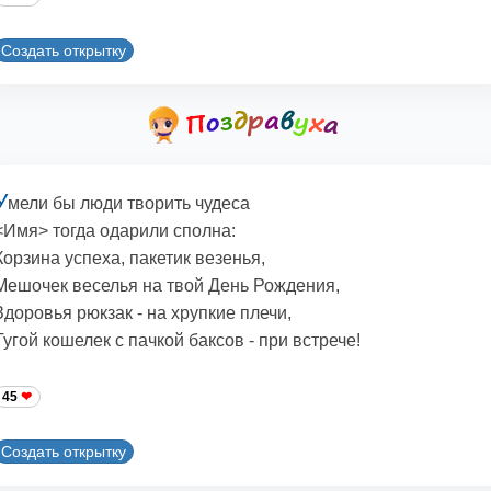
Создать открытку
У
мели бы люди творить чудеса
<Имя> тогда одарили сполна:
Корзина успеха, пакетик везенья,
Мешочек веселья на твой День Рождения,
Здоровья рюкзак - на хрупкие плечи,
Тугой кошелек с пачкой баксов - при встрече!
45
Создать открытку