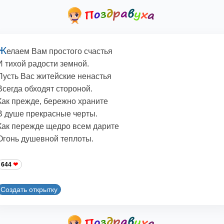
Ж
елаем Вам простого счастья
И тихой радости земной.
Пусть Вас житейские ненастья
Всегда обходят стороной.
Как прежде, бережно храните
В душе прекрасные черты.
Как пережде щедро всем дарите
Огонь душевной теплоты.
644
Создать открытку