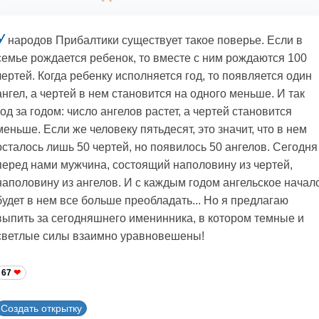
У
народов Прибалтики существует такое поверье. Если в
семье рождается ребенок, то вместе с ним рождаются 100
чертей. Когда ребенку исполняется год, то появляется один
ангел, а чертей в нем становится на одного меньше. И так
год за годом: число ангелов растет, а чертей становится
меньше. Если же человеку пятьдесят, это значит, что в нем
осталось лишь 50 чертей, но появилось 50 ангелов. Сегодня
перед нами мужчина, состоящий наполовину из чертей,
наполовину из ангелов. И с каждым годом ангельское начал
будет в нем все больше преобладать... Hо я предлагаю
выпить за сегодняшнего именинника, в котором темные и
светлые силы взаимно уравновешены!
67
Создать открытку