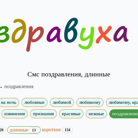
Смс поздравления, длинные
поздравления
на ночь
любовные
любимой
любимому
любимому, кр
извинения
признания
красивые
нежные
поздравлени
короткие
длинные
20
154
13