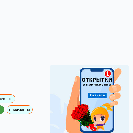
асивые
я
пожелания