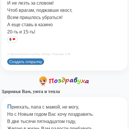
И не лезть за словом!
Чтоб врагам, поджавши хвост,
Всем пришлось убраться!
А еще ставь в казино
20-ть и 15-ть!
6
© Принадлежит сайту. Автор: Пивовар С.М.
Создать открытку
Здоровья Вам, уюта и тепла
П
риехать, папа с мамой, не могу,
Но с Новым годом Вас хочу поздравить.
В две тысячи пятнадцатом году,
Желаю в жизнь Вам радости прибавить.