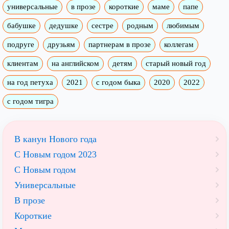
универсальные
в прозе
короткие
маме
папе
бабушке
дедушке
сестре
родным
любимым
подруге
друзьям
партнерам в прозе
коллегам
клиентам
на английском
детям
старый новый год
на год петуха
2021
с годом быка
2020
2022
с годом тигра
В канун Нового года
С Новым годом 2023
С Новым годом
Универсальные
В прозе
Короткие