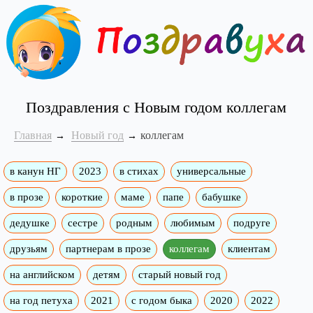
Поздравления с Новым годом коллегам
Главная
Новый год
коллегам
в канун НГ
2023
в стихах
универсальные
в прозе
короткие
маме
папе
бабушке
дедушке
сестре
родным
любимым
подруге
друзьям
партнерам в прозе
коллегам
клиентам
на английском
детям
старый новый год
на год петуха
2021
с годом быка
2020
2022