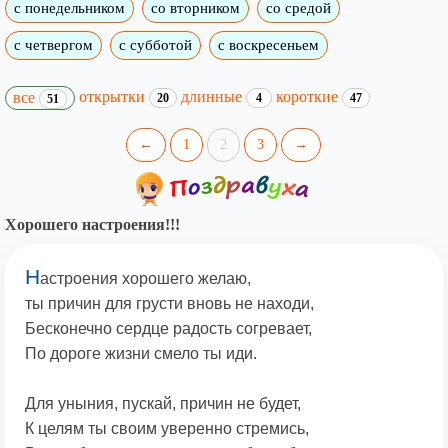
с понедельником
со вторником
со средой
с четвергом
с субботой
с воскресеньем
открытки
длинные
короткие
все
20
4
47
51
←
1
2
3
→
Хорошего настроения!!!
Н
астроения хорошего желаю,
ты причин для грусти вновь не находи,
Бесконечно сердце радость согревает,
По дороге жизни смело ты иди.
Для уныния, пускай, причин не будет,
К целям ты своим уверенно стремись,