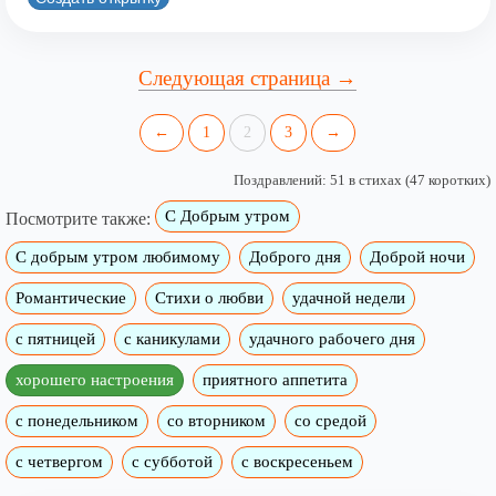
Следующая страница →
←
1
2
3
→
Поздравлений: 51 в стихах (47 коротких)
С Добрым утром
Посмотрите также:
C добрым утром любимому
Доброго дня
Доброй ночи
Романтические
Стихи о любви
удачной недели
c пятницей
с каникулами
удачного рабочего дня
хорошего настроения
приятного аппетита
с понедельником
со вторником
со средой
с четвергом
с субботой
с воскресеньем