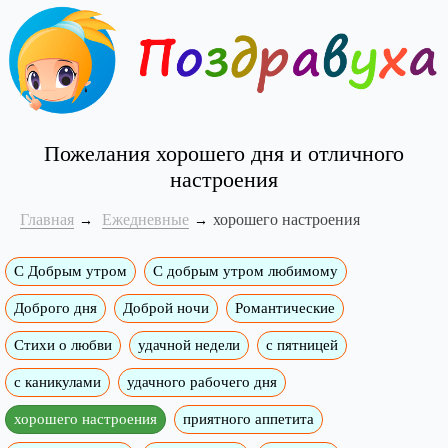
Пожелания хорошего дня и отличного
настроения
Главная
Ежедневные
хорошего настроения
С Добрым утром
C добрым утром любимому
Доброго дня
Доброй ночи
Романтические
Стихи о любви
удачной недели
c пятницей
с каникулами
удачного рабочего дня
хорошего настроения
приятного аппетита