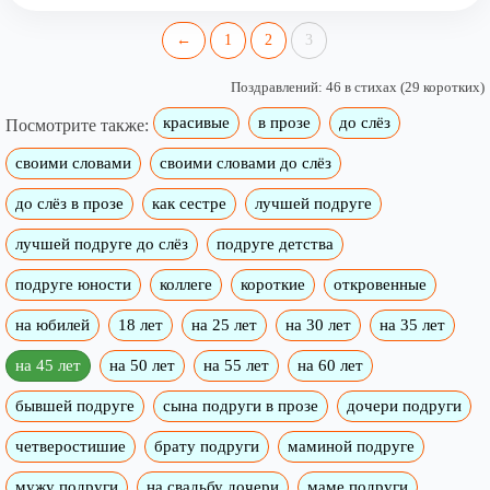
←
1
2
3
Поздравлений: 46 в стихах (29 коротких)
красивые
в прозе
до слёз
Посмотрите также:
своими словами
своими словами до слёз
до слёз в прозе
как сестре
лучшей подруге
лучшей подруге до слёз
подруге детства
подруге юности
коллеге
короткие
откровенные
на юбилей
18 лет
на 25 лет
на 30 лет
на 35 лет
на 45 лет
на 50 лет
на 55 лет
на 60 лет
бывшей подруге
сына подруги в прозе
дочери подруги
четверостишие
брату подруги
маминой подруге
мужу подруги
на свадьбу дочери
маме подруги