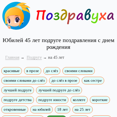
Юбилей 45 лет подруге поздравления с днем
рождения
Главная
Подруге
на 45 лет
красивые
в прозе
до слёз
своими словами
своими словами до слёз
до слёз в прозе
как сестре
лучшей подруге
лучшей подруге до слёз
подруге детства
подруге юности
коллеге
короткие
откровенные
на юбилей
18 лет
на 25 лет