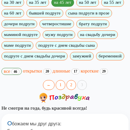
на 30 лет
на 35 лет
на 45 лет
на 50 лет
на 55 лет
на 60 лет
бывшей подруге
сына подруги в прозе
дочери подруги
четверостишие
брату подруги
маминой подруге
мужу подруги
на свадьбу дочери
маме подруги
подруге с днем свадьбы сына
подруге с днем свадьбы дочери
замужней
беременной
открытки
длинные
короткие
все
20
17
29
46
←
1
2
3
Не смотри на года, будь красивой всегда!
О
божаем мы друг друга: