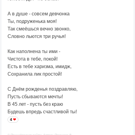
А в душе - совсем девчонка
Ты, подруженька моя!
Так смеёшься вечно звонко,
Словно льются три ручья!
Как наполнена ты ими -
Чистота в тебе, покой!
Есть в тебе харизма, имидж,
Сохранила лик простой!
С Днём рожденья поздравляю,
Пусть сбываются мечты!
В 45 лет - пусть без краю
Будешь впредь счастливой ты!
4
© Принадлежит сайту. Автор: Печенова В.