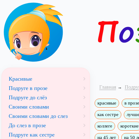
Красивые
Главная
Подру
Подруге в прозе
Подруге до слёз
красивые
в проз
Своими словами
как сестре
лучше
Своими словами до слез
До слез в прозе
коллеге
короткие
Подруге как сестре
на 45 лет
на 50 л