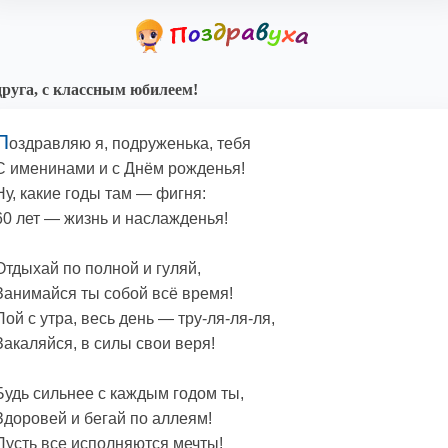
руга, с классным юбилеем!
П
оздравляю я, подруженька, тебя
С именинами и с Днём рожденья!
Ну, какие годы там — фигня:
60 лет — жизнь и наслажденья!
Отдыхай по полной и гуляй,
Занимайся ты собой всё время!
Пой с утра, весь день — тру-ля-ля-ля,
Закаляйся, в силы свои веря!
Будь сильнее с каждым годом ты,
Здоровей и бегай по аллеям!
Пусть все исполняются мечты!