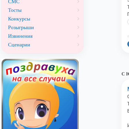
СМС
Тосты
Конкурсы
Розыгрыши
Извинения
©
Сценарии
С Ю