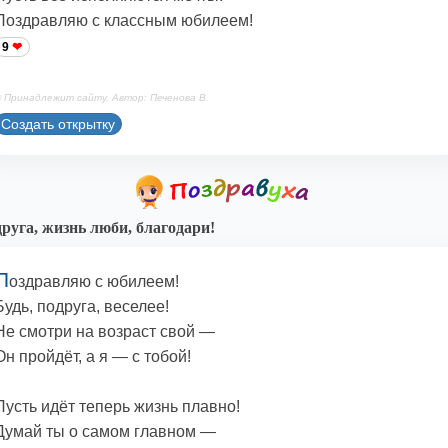
Поздравляю с классным юбилеем!
9
 Принадлежит сайту. Автор: Печенова В.
Создать открытку
руга, жизнь люби, благодари!
П
оздравляю с юбилеем!
Будь, подруга, веселее!
Не смотри на возраст свой —
Он пройдёт, а я — с тобой!
Пусть идёт теперь жизнь плавно!
Думай ты о самом главном —