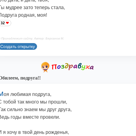
Ты мудрее зато теперь стала,
Подруга родная, моя!
32
 Принадлежит сайту. Автор: Берсанов М.
Создать открытку
билеем, подруга!!
М
оя любимая подруга,
С тобой так много мы прошли,
Так сильно знаем мы друг друга,
Ведь годы вместе провели.
И я хочу в твой день рожденья,