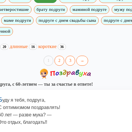
четверостишие
брату подруги
маминой подруге
мужу по
маме подруги
подруге с днем свадьбы сына
подруге с дне
енной
и
длинные
короткие
20
16
36
1
2
3
→
руга, с 60-летием — ты за счастье в ответе!
Б
уду я тебя, подруга,
С оптимизмом поздравлять!
60 лет — разве мука? —
Это отдых, благодать!!