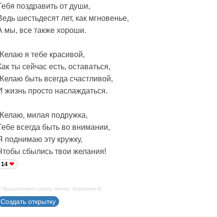
Тебя поздравить от души,
Ведь шестьдесят лет, как мгновенье,
А мы, все также хороши.
Желаю я тебе красивой,
Как ты сейчас есть, оставаться,
Желаю быть всегда счастливой,
И жизнь просто наслаждаться.
Желаю, милая подружка,
Тебе всегда быть во внимании,
Я поднимаю эту кружку,
Чтобы сбылись твои желания!
14
 Принадлежит сайту. Автор: Берсанов М.
Создать открытку