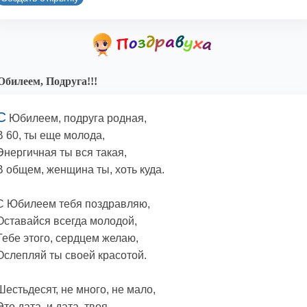
билеем, Подруга!!!
С
Юбилеем, подруга родная,
В 60, ты еще молода,
Энергичная ты вся такая,
В общем, женщина ты, хоть куда.
С Юбилеем тебя поздравляю,
Оставайся всегда молодой,
Тебе этого, сердцем желаю,
Ослепляй ты своей красотой.
Шестьдесят, не много, не мало,
Это дата, и дата, твоя,