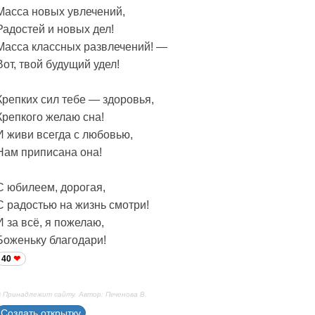
Масса новых увлечений,
Радостей и новых дел!
Масса классных развлечений! —
Вот, твой будущий удел!
Крепких сил тебе — здоровья,
Крепкого желаю сна!
И живи всегда с любовью,
Нам приписана она!
С юбилеем, дорогая,
С радостью на жизнь смотри!
И за всё, я пожелаю,
Боженьку благодари!
40
 Принадлежит сайту. Автор: Печенова В.
Создать открытку