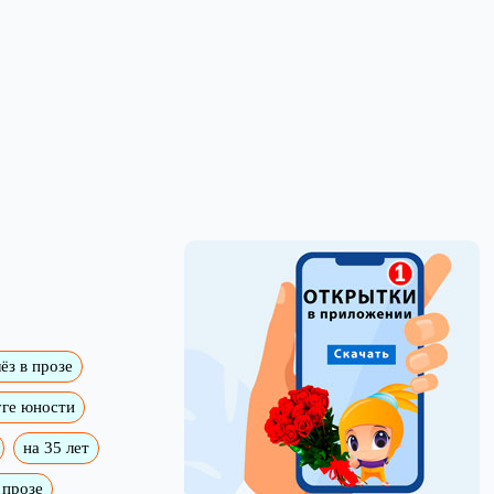
ёз в прозе
ге юности
на 35 лет
 прозе