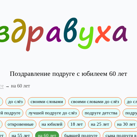
Поздравление подруге с юбилеем 60 лет
ге
на 60 лет
е
до слёз
своими словами
своими словами до слёз
до сл
й подруге
лучшей подруге до слёз
подруге детства
подру
откровенные
на юбилей
18 лет
на 25 лет
на 30 лет
ет
на 55 лет
на 60 лет
бывшей подруге
сына подруги в